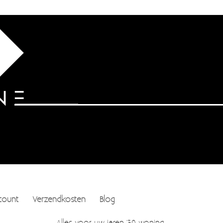
count
Verzendkosten
Blog
Alles voor uw jaren '30 woning