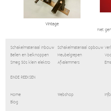
Vintage
niet ge
Schakelmateriaal inbouw
Schakelmateriaal opbouw
Ver
Bellen en belknoppen
Meubelgrepen
Voo
Smeg 50s klein elektro
Afvalemmers
Ema
EINDE REEKSEN
Home
Webshop
Info
Blog