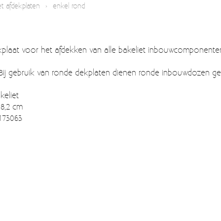
et afdekplaten
›
enkel rond
plaat voor het afdekken van alle bakeliet inbouwcomponente
Bij gebruik van ronde dekplaten dienen ronde inbouwdozen geb
keliet
 8,2 cm
 173063