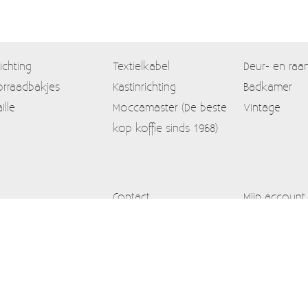
lichting
Textielkabel
Deur- en raa
rraadbakjes
Kastinrichting
Badkamer
ille
Moccamaster (De beste
Vintage
kop koffie sinds 1968)
Contact
Mijn account