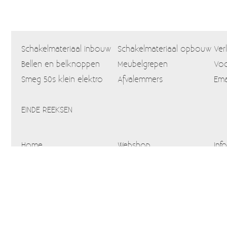
Schakelmateriaal inbouw
Schakelmateriaal opbouw
Ver
Bellen en belknoppen
Meubelgrepen
Voo
Smeg 50s klein elektro
Afvalemmers
Ema
EINDE REEKSEN
Home
Webshop
Info
Blog