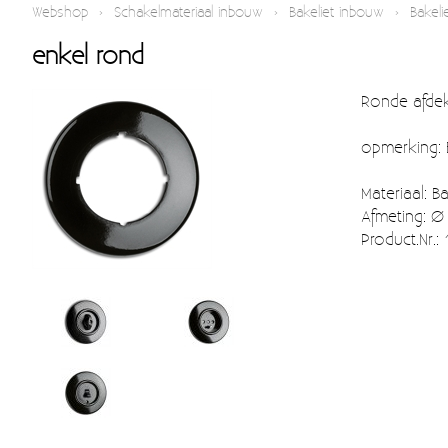
Webshop
›
Schakelmateriaal inbouw
›
Bakeliet inbouw
›
Bakeli
enkel rond
Ronde afdek
opmerking: 
Materiaal: Ba
Afmeting: Ø
Product.Nr.: