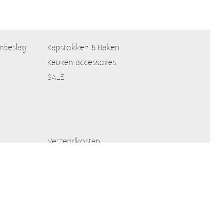
mbeslag
Kapstokken & Haken
Keuken accessoires
SALE
Verzendkosten