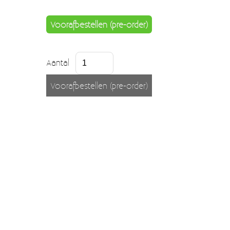
Moccamaster (De beste kop koffie sinds 1968)
Voorafbestellen (pre-order)
Vintage
SALE
Aantal
EINDE REEKSEN