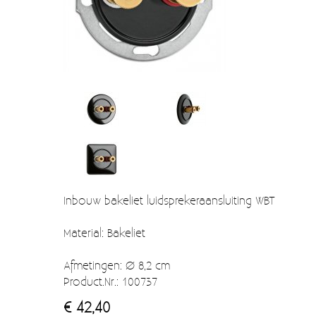
Verzendkosten
Deur- en raambeslag
Kapstokken & Haken
Blog
Bellen en belknoppen
Meubelgrepen
Voorraadbakjes
Kastinrichting
Badkamer
Inbouw bakeliet luidsprekeraansluiting WBT
Keuken accessoires
Material: Bakeliet
Smeg 50s klein elektro
Afmetingen: Ø 8,2 cm
Afvalemmers
Product.Nr.: 100737
Emaille
€ 42,40