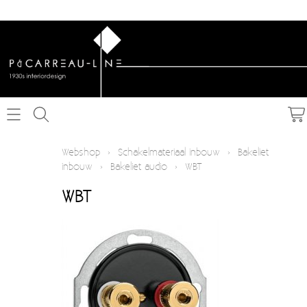
Home
Webshop
›
Schakelmateriaal inbouw
›
Bakeliet
inbouw
›
Bakeliet audio
›
WBT
Webshop
WBT
Schakelmateriaal inbouw
Info
Schakelmateriaal opbouw
Contact
Verlichting
Mijn account
Textielkabel