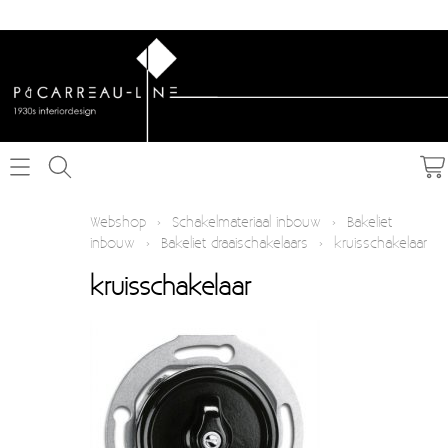
Home
Webshop
›
Schakelmateriaal inbouw
›
Bakeliet
inbouw
›
Bakeliet draaischakelaars
›
kruisschakelaar
Webshop
kruisschakelaar
Schakelmateriaal inbouw
Info
Schakelmateriaal opbouw
Contact
Verlichting
Mijn account
Textielkabel