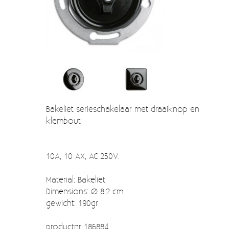
Verzendkosten
Deur- en raambeslag
Kapstokken & Haken
Blog
Bellen en belknoppen
Meubelgrepen
Voorraadbakjes
Bakeliet serieschakelaar met draaiknop en
Kastinrichting
klembout
Badkamer
Keuken accessoires
10A, 10 AX, AC 250V.
Smeg 50s klein elektro
Material: Bakeliet
Dimensions: Ø 8,2 cm
Afvalemmers
gewicht: 190gr
Emaille
productnr 186884