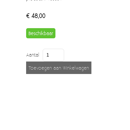
Moccamaster (De beste kop koffie sinds 1968)
€ 48,00
Vintage
SALE
Beschikbaar
EINDE REEKSEN
Aantal