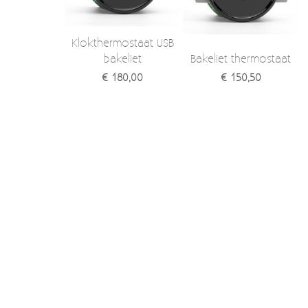
Verzendkosten
Deur- en raambeslag
Kapstokken & Haken
Klokthermostaat USB
Blog
bakeliet
Bakeliet thermostaat
Bellen en belknoppen
€ 180,00
€ 150,50
Meubelgrepen
Voorraadbakjes
Kastinrichting
Badkamer
Keuken accessoires
Smeg 50s klein elektro
Afvalemmers
Emaille