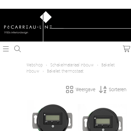
Home
Webshop
›
Schakelmateriaal inbouw
›
Bakeliet
inbouw
›
Bakeliet thermostaat
Webshop
Weergave
Sorteren
Schakelmateriaal inbouw
Info
Schakelmateriaal opbouw
Contact
Verlichting
Mijn account
Textielkabel