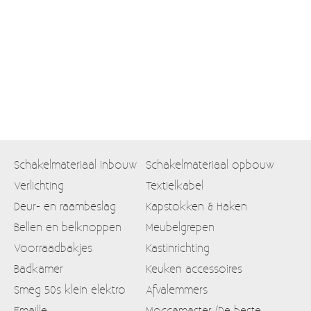
Moccamaster (De beste kop koffie sinds 1968)
Vintage
SALE
EINDE REEKSEN
Schakelmateriaal inbouw
Schakelmateriaal opbouw
Verlichting
Textielkabel
Deur- en raambeslag
Kapstokken & Haken
Bellen en belknoppen
Meubelgrepen
Voorraadbakjes
Kastinrichting
Badkamer
Keuken accessoires
Smeg 50s klein elektro
Afvalemmers
Emaille
Moccamaster (De beste