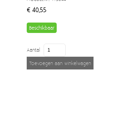
Moccamaster (De beste kop koffie sinds 1968)
€ 40,55
Vintage
SALE
Beschikbaar
EINDE REEKSEN
Aantal