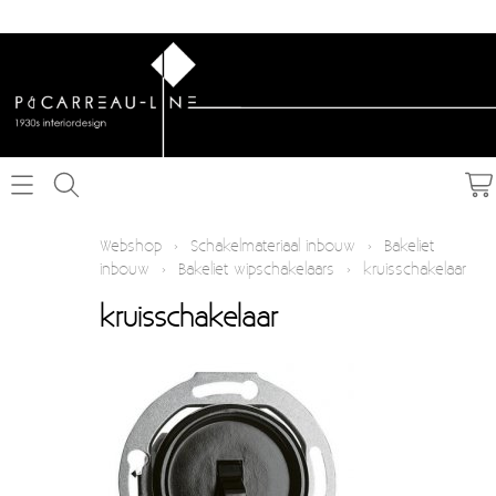
Home
Webshop
›
Schakelmateriaal inbouw
›
Bakeliet
inbouw
›
Bakeliet wipschakelaars
›
kruisschakelaar
Webshop
kruisschakelaar
Schakelmateriaal inbouw
Info
Schakelmateriaal opbouw
Contact
Verlichting
Mijn account
Textielkabel