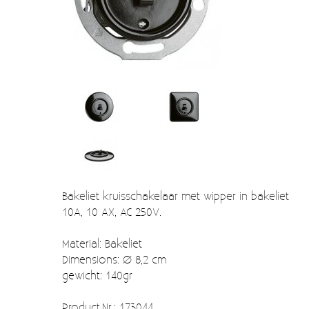
Verzendkosten
Deur- en raambeslag
Kapstokken & Haken
Blog
Bellen en belknoppen
Meubelgrepen
Voorraadbakjes
Kastinrichting
Badkamer
Bakeliet kruisschakelaar met wipper in bakeliet
Keuken accessoires
10A, 10 AX, AC 250V.
Smeg 50s klein elektro
Material: Bakeliet
Dimensions: Ø 8,2 cm
Afvalemmers
gewicht: 140gr
Emaille
Product.Nr.: 173044