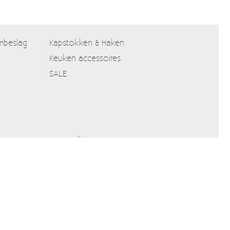
mbeslag
Kapstokken & Haken
Keuken accessoires
SALE
Verzendkosten
Alle prijzen zijn Inclusief 21% BTW
Algemene voorwaarden