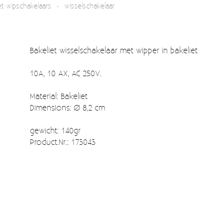
et wipschakelaars
›
wisselschakelaar
Bakeliet wisselschakelaar met wipper in bakeliet
10A, 10 AX, AC 250V.
Material: Bakeliet
Dimensions: Ø 8,2 cm
gewicht: 140gr
Product.Nr.: 173043