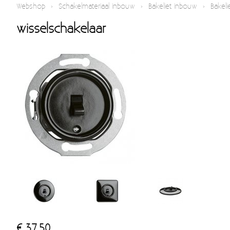
Webshop
›
Schakelmateriaal inbouw
›
Bakeliet inbouw
›
Bakeli
wisselschakelaar
€ 37,50