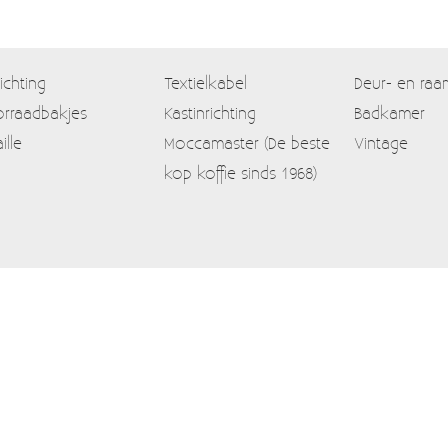
lichting
Textielkabel
Deur- en raa
rraadbakjes
Kastinrichting
Badkamer
ille
Moccamaster (De beste
Vintage
kop koffie sinds 1968)
Contact
Mijn account