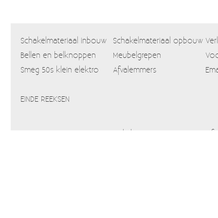
Schakelmateriaal inbouw
Schakelmateriaal opbouw
Ver
Bellen en belknoppen
Meubelgrepen
Voo
Smeg 50s klein elektro
Afvalemmers
Ema
EINDE REEKSEN
Home
Webshop
Info
Blog