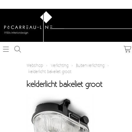
Home
Webshop
›
Verlichting
›
Buitenverlichting
›
kelderlicht bakeliet groot
Webshop
kelderlicht bakeliet groot
Schakelmateriaal inbouw
Info
Schakelmateriaal opbouw
Contact
Verlichting
Mijn account
Textielkabel