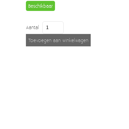
Moccamaster (De beste kop koffie sinds 1968)
Beschikbaar
Vintage
SALE
Aantal
EINDE REEKSEN