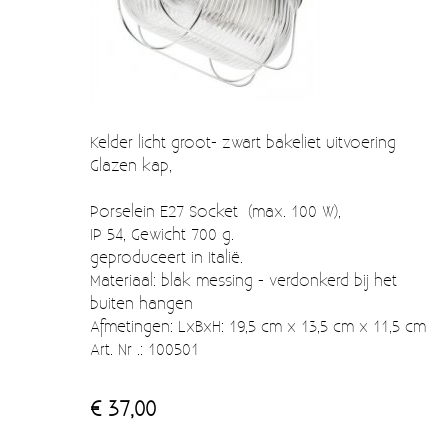
Verzendkosten
Deur- en raambeslag
Kapstokken & Haken
Blog
Bellen en belknoppen
Meubelgrepen
Kelder licht groot- zwart bakeliet uitvoering
Glazen kap,
Voorraadbakjes
Porselein E27 Socket (max. 100 W),
Kastinrichting
IP 54, Gewicht 700 g.
geproduceert in Italië.
Badkamer
Materiaal: blak messing - verdonkerd bij het
Keuken accessoires
buiten hangen
Afmetingen: LxBxH: 19,5 cm x 13,5 cm x 11,5 cm
Smeg 50s klein elektro
Art. Nr .: 100501
Afvalemmers
€ 37,00
Emaille