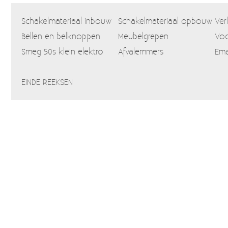
Schakelmateriaal inbouw
Schakelmateriaal opbouw
Ver
Bellen en belknoppen
Meubelgrepen
Voo
Smeg 50s klein elektro
Afvalemmers
Ema
EINDE REEKSEN
Home
Webshop
Info
Blog