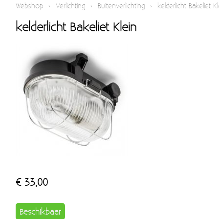
Webshop
›
Verlichting
›
Buitenverlichting
›
kelderlicht Bakeliet Kl
kelderlicht Bakeliet Klein
€ 33,00
Beschikbaar