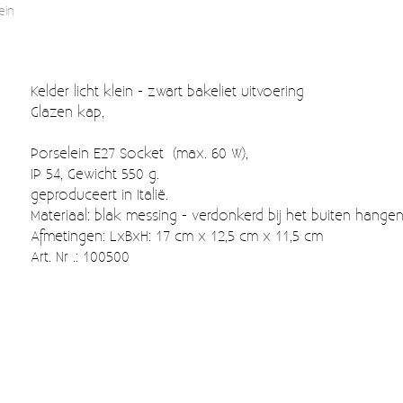
ein
Kelder licht klein - zwart bakeliet uitvoering
Glazen kap,
Porselein E27 Socket (max. 60 W),
IP 54, Gewicht 550 g.
geproduceert in Italië.
Materiaal: blak messing - verdonkerd bij het buiten hange
Afmetingen: LxBxH: 17 cm x 12,5 cm x 11,5 cm
Art. Nr .: 100500