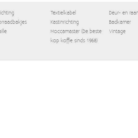
lichting
Textielkabel
Deur- en raa
rraadbakjes
Kastinrichting
Badkamer
ille
Moccamaster (De beste
Vintage
kop koffie sinds 1968)
Contact
Mijn account