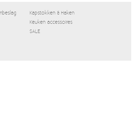
mbeslag
Kapstokken & Haken
Keuken accessoires
SALE
Verzendkosten
Alle prijzen zijn Inclusief 21% BTW
Algemene voorwaarden