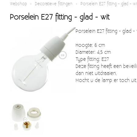
Webshop
›
Decoratieve fittingen
›
Porselein E27 fitting - glad - wi
Porselein E27 fitting - glad - wit
Porselein E27 fitting - glad -
Hoogte: 6 cm
Diameter: 4,5 cm
Type fitting: E27
Deze fitting heeft een beve
dan niet uitdraaien.
Mocht u de lamp er toch uit