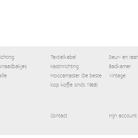
lichting
Textielkabel
Deur- en raa
rraadbakjes
Kastinrichting
Badkamer
ille
Moccamaster (De beste
Vintage
kop koffie sinds 1968)
Contact
Mijn account