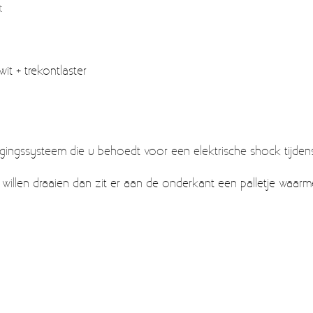
t
 wit + trekontlaster
iligingssysteem die u behoedt voor een elektrische shock tijde
 willen draaien dan zit er aan de onderkant een palletje waarm