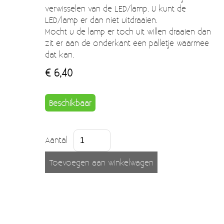
Moccamaster (De beste kop koffie sinds 1968)
verwisselen van de LED/lamp. U kunt de
LED/lamp er dan niet uitdraaien.
Vintage
Mocht u de lamp er toch uit willen draaien dan
zit er aan de onderkant een palletje waarmee
SALE
dat kan.
EINDE REEKSEN
€ 6,40
Beschikbaar
Aantal