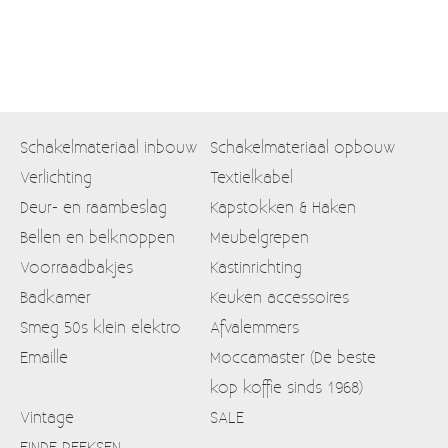
Schakelmateriaal inbouw
Schakelmateriaal opbouw
Verlichting
Textielkabel
Deur- en raambeslag
Kapstokken & Haken
Bellen en belknoppen
Meubelgrepen
Voorraadbakjes
Kastinrichting
Badkamer
Keuken accessoires
Smeg 50s klein elektro
Afvalemmers
Emaille
Moccamaster (De beste
kop koffie sinds 1968)
Vintage
SALE
EINDE REEKSEN