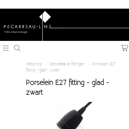
Home
Webshop
›
Decoratieve fittingen
›
Porselein E27
fitting - glad - zwart
Webshop
Porselein E27 fitting - glad -
Schakelmateriaal inbouw
Info
zwart
Schakelmateriaal opbouw
Contact
Verlichting
Mijn account
Textielkabel