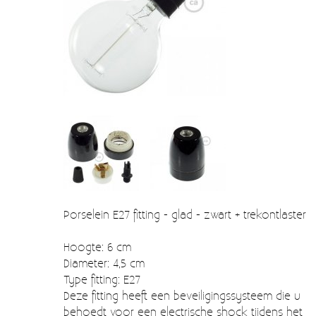
Verzendkosten
Deur- en raambeslag
Kapstokken & Haken
Blog
Bellen en belknoppen
Meubelgrepen
Voorraadbakjes
Kastinrichting
Badkamer
Keuken accessoires
Porselein E27 fitting - glad - zwart + trekontlaster
Smeg 50s klein elektro
Hoogte: 6 cm
Diameter: 4,5 cm
Afvalemmers
Type fitting: E27
Deze fitting heeft een beveiligingssysteem die u
Emaille
behoedt voor een electrische shock tijdens het