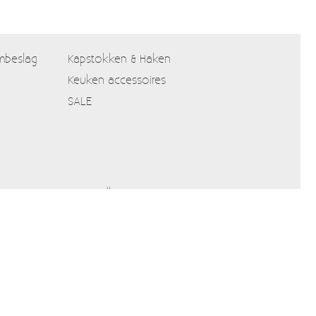
mbeslag
Kapstokken & Haken
Keuken accessoires
SALE
Verzendkosten
Alle prijzen zijn Inclusief 21% BTW
Algemene voorwaarden