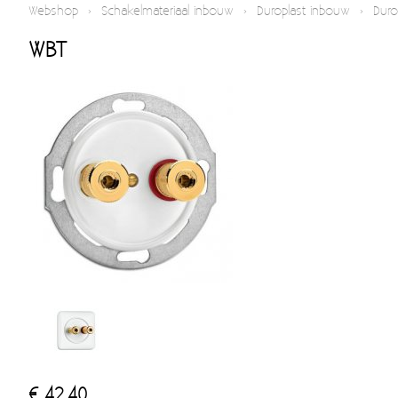
Webshop
›
Schakelmateriaal inbouw
›
Duroplast inbouw
›
Duro
WBT
€ 42,40