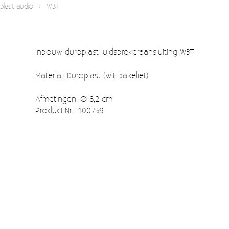
plast audio
›
WBT
Inbouw duroplast luidsprekeraansluiting WBT
Material: Duroplast (wit bakeliet)
Afmetingen: Ø 8,2 cm
Product.Nr.: 100739