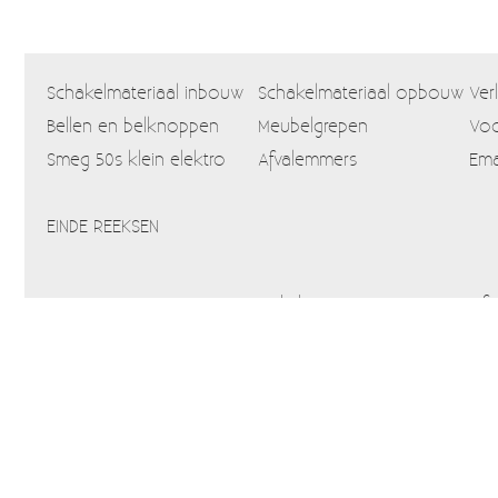
Schakelmateriaal inbouw
Schakelmateriaal opbouw
Ver
Bellen en belknoppen
Meubelgrepen
Voo
Smeg 50s klein elektro
Afvalemmers
Ema
EINDE REEKSEN
Home
Webshop
Info
Blog