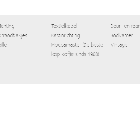
lichting
Textielkabel
Deur- en raa
rraadbakjes
Kastinrichting
Badkamer
ille
Moccamaster (De beste
Vintage
kop koffie sinds 1968)
Contact
Mijn account