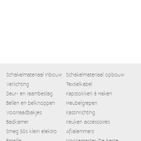
Moccamaster (De beste kop koffie sinds 1968)
Vintage
SALE
EINDE REEKSEN
Schakelmateriaal inbouw
Schakelmateriaal opbouw
Verlichting
Textielkabel
Deur- en raambeslag
Kapstokken & Haken
Bellen en belknoppen
Meubelgrepen
Voorraadbakjes
Kastinrichting
Badkamer
Keuken accessoires
Smeg 50s klein elektro
Afvalemmers
Emaille
Moccamaster (De beste