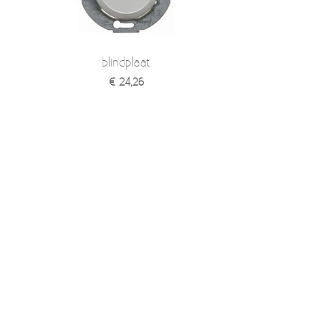
Verzendkosten
Deur- en raambeslag
Kapstokken & Haken
Blog
blindplaat
Bellen en belknoppen
€ 24,26
Meubelgrepen
Voorraadbakjes
Kastinrichting
Badkamer
Keuken accessoires
Smeg 50s klein elektro
Afvalemmers
Emaille