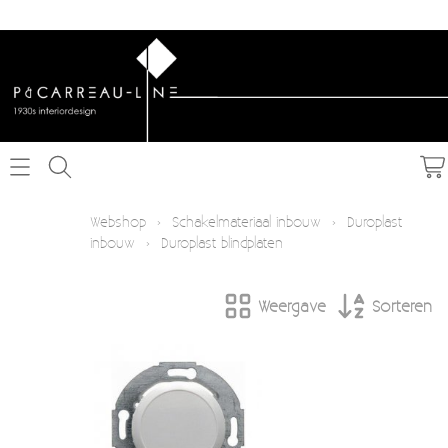
Home
Webshop
›
Schakelmateriaal inbouw
›
Duroplast
inbouw
›
Duroplast blindplaten
Webshop
Weergave
Sorteren
Schakelmateriaal inbouw
Info
Schakelmateriaal opbouw
Contact
Verlichting
Mijn account
Textielkabel