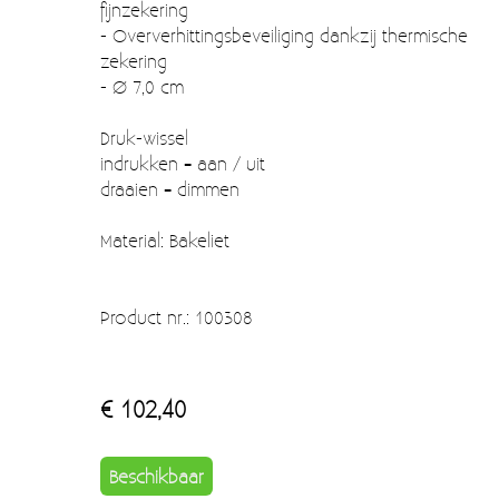
fijnzekering
- Oververhittingsbeveiliging dankzij thermische
zekering
- Ø 7,0 cm
Druk-wissel
indrukken = aan / uit
draaien = dimmen
Material: Bakeliet
Product nr.: 100308
€ 102,40
Beschikbaar