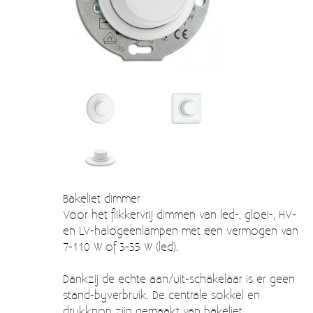
Verzendkosten
Deur- en raambeslag
Kapstokken & Haken
Blog
Bellen en belknoppen
Meubelgrepen
Voorraadbakjes
Kastinrichting
Badkamer
Bakeliet dimmer
Keuken accessoires
Voor het flikkervrij dimmen van led-, gloei-, HV-
en LV-halogeenlampen met een vermogen van
Smeg 50s klein elektro
7-110 W of 3-35 W (led).
Afvalemmers
Dankzij de echte aan/uit-schakelaar is er geen
Emaille
stand-byverbruik. De centrale sokkel en
drukknop zijn gemaakt van bakeliet.