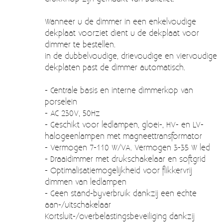
Moccamaster (De beste kop koffie sinds 1968)
Wanneer u de dimmer in een enkelvoudige
Vintage
dekplaat voorziet dient u de dekplaat voor
dimmer te bestellen.
SALE
in de dubbelvoudige, drievoudige en viervoudige
EINDE REEKSEN
dekplaten past de dimmer automatisch.
- Centrale basis en interne dimmerkop van
porselein
- AC 230V, 50Hz
- Geschikt voor ledlampen, gloei-, HV- en LV-
halogeenlampen met magneettransformator
- Vermogen 7-110 W/VA. Vermogen 3-35 W led
- Draaidimmer met drukschakelaar en softgrid
- Optimalisatiemogelijkheid voor flikkervrij
dimmen van ledlampen
- Geen stand-byverbruik dankzij een echte
aan-/uitschakelaar
Kortsluit-/overbelastingsbeveiliging dankzij