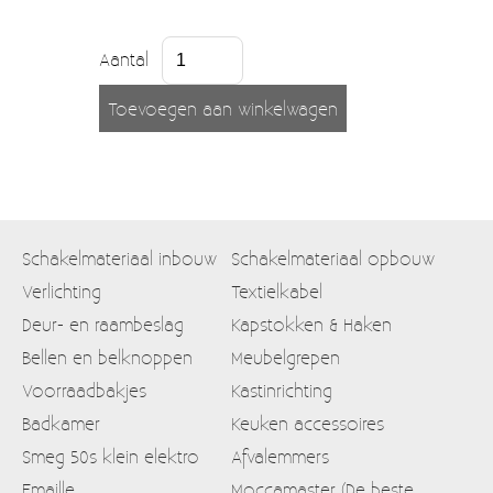
Aantal
Schakelmateriaal inbouw
Schakelmateriaal opbouw
Verlichting
Textielkabel
Deur- en raambeslag
Kapstokken & Haken
Bellen en belknoppen
Meubelgrepen
Voorraadbakjes
Kastinrichting
Badkamer
Keuken accessoires
Smeg 50s klein elektro
Afvalemmers
Emaille
Moccamaster (De beste