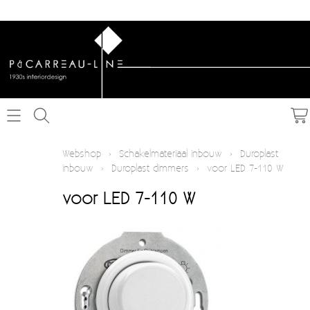
Home
Webshop
›
Schakelmateriaal inbouw
›
Duroplast
inbouw
›
Duroplast dimmers
›
voor LED 7-110 W
Webshop
voor LED 7-110 W
Schakelmateriaal inbouw
Info
Schakelmateriaal opbouw
Contact
Verlichting
Mijn account
Textielkabel