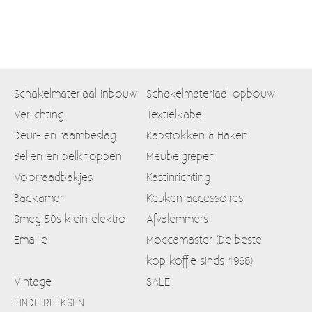
Schakelmateriaal inbouw
Schakelmateriaal opbouw
Verlichting
Textielkabel
Deur- en raambeslag
Kapstokken & Haken
Bellen en belknoppen
Meubelgrepen
Voorraadbakjes
Kastinrichting
Badkamer
Keuken accessoires
Smeg 50s klein elektro
Afvalemmers
Emaille
Moccamaster (De beste
kop koffie sinds 1968)
Vintage
SALE
EINDE REEKSEN