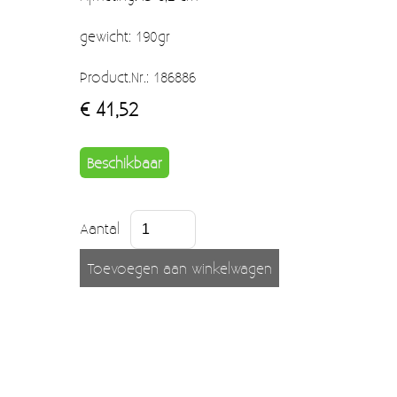
Moccamaster (De beste kop koffie sinds 1968)
gewicht: 190gr
Vintage
Product.Nr.: 186886
SALE
€ 41,52
EINDE REEKSEN
Beschikbaar
Aantal