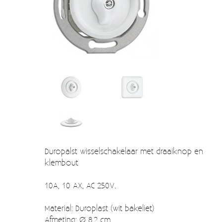
Verzendkosten
Deur- en raambeslag
Kapstokken & Haken
Blog
Bellen en belknoppen
Meubelgrepen
Voorraadbakjes
Kastinrichting
Badkamer
Keuken accessoires
Duropalst wisselschakelaar met draaiknop en
klembout
Smeg 50s klein elektro
10A, 10 AX, AC 250V.
Afvalemmers
Emaille
Material: Duroplast (wit bakeliet)
Afmeting: Ø 8,2 cm