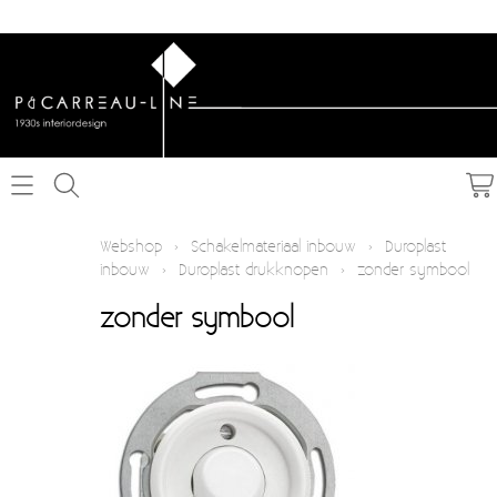
Home
Webshop
›
Schakelmateriaal inbouw
›
Duroplast
inbouw
›
Duroplast drukknopen
›
zonder symbool
Webshop
zonder symbool
Schakelmateriaal inbouw
Info
Schakelmateriaal opbouw
Contact
Verlichting
Mijn account
Textielkabel