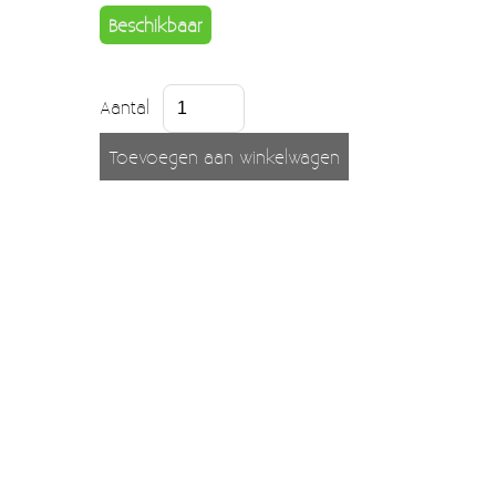
Moccamaster (De beste kop koffie sinds 1968)
Beschikbaar
Vintage
SALE
Aantal
EINDE REEKSEN