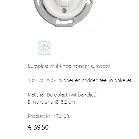
Verzendkosten
Deur- en raambeslag
Kapstokken & Haken
Blog
Bellen en belknoppen
Meubelgrepen
Voorraadbakjes
Duroplast drukknop zonder symbool
Kastinrichting
10A, AC 250V. Wipper en middendeel in bakeliet
Badkamer
Keuken accessoires
Material: Duroplast (wit bakeliet)
Dimensions: Ø 8,2 cm
Smeg 50s klein elektro
Product.Nr.: 176408
Afvalemmers
€ 39,50
Emaille