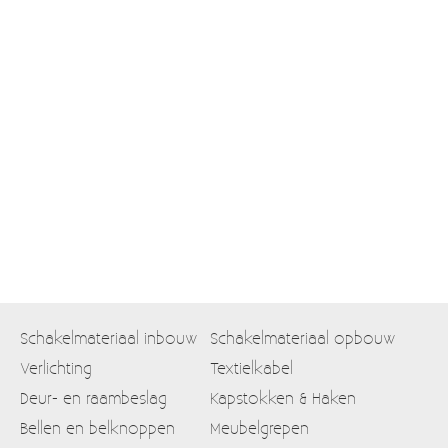
Moccamaster (De beste kop koffie sinds 1968)
Vintage
SALE
EINDE REEKSEN
Schakelmateriaal inbouw
Schakelmateriaal opbouw
Verlichting
Textielkabel
Deur- en raambeslag
Kapstokken & Haken
Bellen en belknoppen
Meubelgrepen