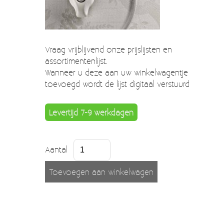
Verzendkosten
Deur- en raambeslag
Kapstokken & Haken
Blog
Vraag vrijblijvend onze prijslijsten en
Bellen en belknoppen
assortimentenlijst.
Meubelgrepen
Wanneer u deze aan uw winkelwagentje
toevoegd wordt de lijst digitaal verstuurd
Voorraadbakjes
Kastinrichting
Levertijd 7-9 werkdagen
Badkamer
Aantal
Keuken accessoires
Smeg 50s klein elektro
Afvalemmers
Emaille