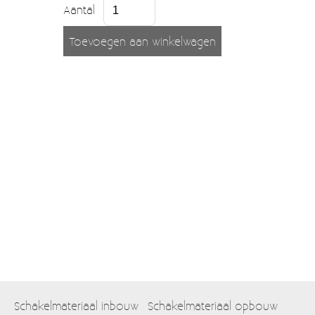
Moccamaster (De beste kop koffie sinds 1968)
Aantal
Vintage
SALE
EINDE REEKSEN
Schakelmateriaal inbouw
Schakelmateriaal opbouw