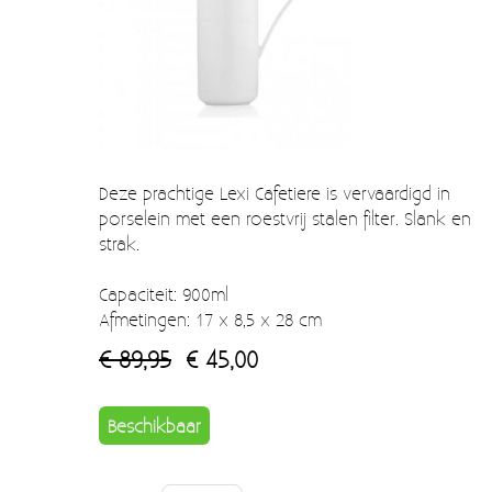
Verzendkosten
Deur- en raambeslag
Kapstokken & Haken
Blog
Bellen en belknoppen
Meubelgrepen
Deze prachtige Lexi Cafetiere is vervaardigd in
Voorraadbakjes
porselein met een roestvrij stalen filter. Slank en
Kastinrichting
strak.
Badkamer
Capaciteit: 900ml
Afmetingen: 17 x 8,5 x 28 cm
Keuken accessoires
€ 89,95
€ 45,00
Smeg 50s klein elektro
Afvalemmers
Beschikbaar
Emaille