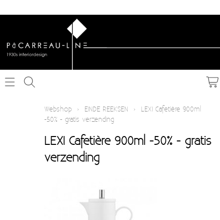
Home
Webshop
›
EINDE REEKSEN
›
LEXI Cafetière 900ml
-50% - gratis verzending
Webshop
LEXI Cafetière 900ml -50% - gratis
Schakelmateriaal inbouw
Info
verzending
Schakelmateriaal opbouw
Contact
Verlichting
Mijn account
Textielkabel