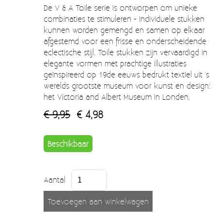
Moccamaster (De beste kop koffie sinds 1968)
De V & A Toile serie is ontworpen om unieke
combinaties te stimuleren - individuele stukken
Vintage
kunnen worden gemengd en samen op elkaar
afgestemd voor een frisse en onderscheidende
SALE
eclectische stijl. Toile stukken zijn vervaardigd in
elegante vormen met prachtige illustraties
EINDE REEKSEN
geïnspireerd op 19de eeuws bedrukt textiel uit 's
werelds grootste museum voor kunst en design:
het Victoria and Albert Museum in Londen.
€ 9,95
€ 4,98
Beschikbaar
Aantal