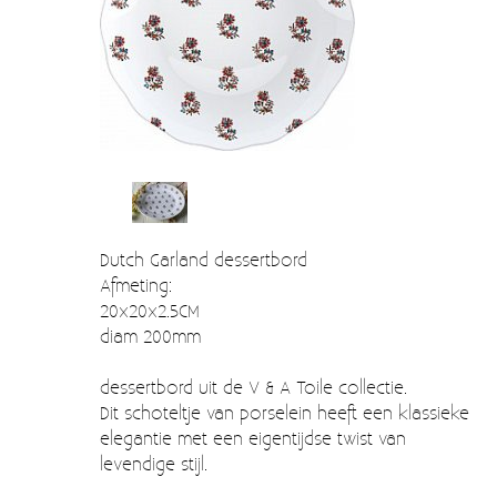
Verzendkosten
Deur- en raambeslag
Kapstokken & Haken
Blog
Bellen en belknoppen
Meubelgrepen
Voorraadbakjes
Kastinrichting
Dutch Garland dessertbord
Afmeting:
Badkamer
20x20x2.5CM
Keuken accessoires
diam 200mm
Smeg 50s klein elektro
dessertbord uit de V & A Toile collectie.
Dit schoteltje van porselein heeft een klassieke
Afvalemmers
elegantie met een eigentijdse twist van
levendige stijl.
Emaille