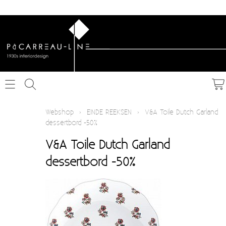
Home
Webshop
›
EINDE REEKSEN
›
V&A Toile Dutch Garland
dessertbord -50%
Webshop
V&A Toile Dutch Garland
Schakelmateriaal inbouw
Info
dessertbord -50%
Schakelmateriaal opbouw
Contact
Verlichting
Mijn account
Textielkabel