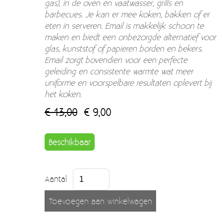
gas), in de oven en vaatwasser, grills en
Moccamaster (De beste kop koffie sinds 1968)
barbecues. Je kan er mee koken, bakken of er
Vintage
eten in serveren. Email is makkelijk schoon te
maken en biedt een onbezorgde alternatief voor
SALE
glas, kunststof of papieren borden en bekers.
Email zorgt bovendien voor een perfecte
EINDE REEKSEN
geleiding en consistente warmte wat meer
uniforme en voorspelbare resultaten oplevert bij
het koken.
€ 13,00
€ 9,00
Beschikbaar
Aantal