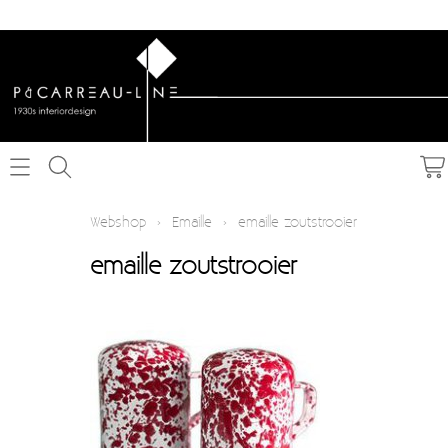
Home
Webshop
›
Emaille
›
emaille zoutstrooier
emaille zoutstrooier
Webshop
Schakelmateriaal inbouw
Info
Schakelmateriaal opbouw
Contact
Verlichting
Mijn account
Textielkabel