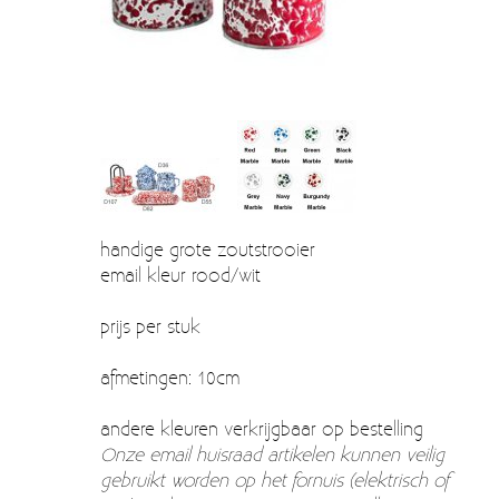
Verzendkosten
Deur- en raambeslag
Kapstokken & Haken
Blog
Bellen en belknoppen
Meubelgrepen
Voorraadbakjes
Kastinrichting
handige grote zoutstrooier
email kleur rood/wit
Badkamer
prijs per stuk
Keuken accessoires
afmetingen: 10cm
Smeg 50s klein elektro
Afvalemmers
andere kleuren verkrijgbaar op bestelling
Onze email huisraad artikelen kunnen veilig
Emaille
gebruikt worden op het fornuis (elektrisch of