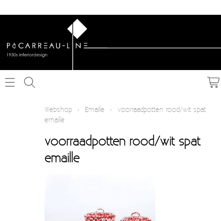
Home
Webshop
›
Emaille
›
voorraadpotten rood/wit spat
emaille
Webshop
voorraadpotten rood/wit spat
Schakelmateriaal inbouw
Info
emaille
Schakelmateriaal opbouw
Contact
Verlichting
Mijn account
Textielkabel