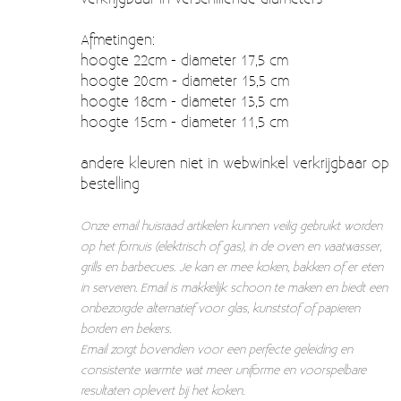
Moccamaster (De beste kop koffie sinds 1968)
Afmetingen:
Vintage
hoogte 22cm - diameter 17,5 cm
hoogte 20cm - diameter 15,5 cm
SALE
hoogte 18cm - diameter 13,5 cm
EINDE REEKSEN
hoogte 15cm - diameter 11,5 cm
andere kleuren niet in webwinkel verkrijgbaar op
bestelling
Onze email huisraad artikelen kunnen veilig gebruikt worden
op het fornuis (elektrisch of gas), in de oven en vaatwasser,
grills en barbecues. Je kan er mee koken, bakken of er eten
in serveren. Email is makkelijk schoon te maken en biedt een
onbezorgde alternatief voor glas, kunststof of papieren
borden en bekers.
Email zorgt bovendien voor een perfecte geleiding en
consistente warmte wat meer uniforme en voorspelbare
resultaten oplevert bij het koken.