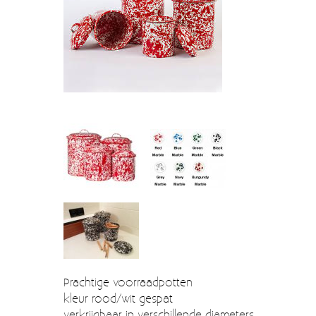
Verzendkosten
Deur- en raambeslag
Kapstokken & Haken
Blog
Bellen en belknoppen
Meubelgrepen
Voorraadbakjes
Kastinrichting
Badkamer
Keuken accessoires
Smeg 50s klein elektro
Afvalemmers
Prachtige voorraadpotten
Emaille
kleur rood/wit gespat
verkrijgbaar in verschillende diameters