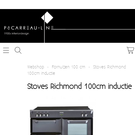
Home
Webshop
›
Fornuizen 100 cm
›
Stoves Richmond
100cm inductie
Webshop
Stoves Richmond 100cm inductie
Schakelmateriaal inbouw
Info
Schakelmateriaal opbouw
Contact
Verlichting
Mijn account
Textielkabel