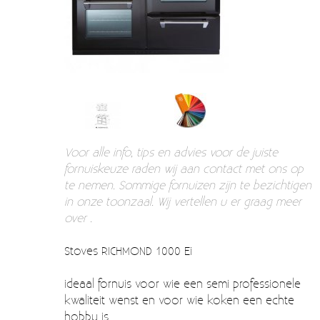
Verzendkosten
Deur- en raambeslag
Kapstokken & Haken
Blog
Bellen en belknoppen
Meubelgrepen
Voorraadbakjes
Voor alle info, tips en advies voor de juiste
Kastinrichting
fornuiskeuze raden wij aan contact met ons op
te nemen. Sommige fornuizen zijn te bezichtigen
Badkamer
in onze toonzaal. Wij vertellen u er graag meer
Keuken accessoires
over .
Smeg 50s klein elektro
Stoves RICHMOND 1000 Ei
Afvalemmers
ideaal fornuis voor wie een semi professionele
Emaille
kwaliteit wenst en voor wie koken een echte
hobby is.