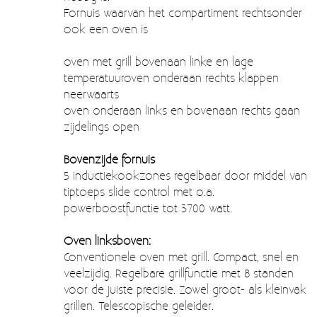
Moccamaster (De beste kop koffie sinds 1968)
Fornuis waarvan het compartiment rechtsonder
ook een oven is
Vintage
oven met grill bovenaan linke en lage
SALE
temperatuuroven onderaan rechts klappen
EINDE REEKSEN
neerwaarts
oven onderaan links en bovenaan rechts gaan
zijdelings open
Bovenzijde fornuis
5 inductiekookzones regelbaar door middel van
tiptoeps slide control met o.a.
powerboostfunctie tot 3700 watt.
Oven linksboven:
Conventionele oven met grill. Compact, snel en
veelzijdig. Regelbare grillfunctie met 8 standen
voor de juiste precisie. Zowel groot- als kleinvak
grillen. Telescopische geleider.