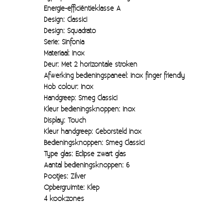
Moccamaster (De beste kop koffie sinds 1968)
Energie-efficiëntieklasse
A
Design: Classici
Vintage
Design: Squadrato
Serie: Sinfonia
SALE
Materiaal: Inox
EINDE REEKSEN
Deur: Met 2 horizontale stroken
Afwerking bedieningspaneel: Inox finger friendly
Hob colour: Inox
Handgreep: Smeg Classici
Kleur bedieningsknoppen: Inox
Display: Touch
Kleur handgreep: Geborsteld inox
Bedieningsknoppen: Smeg Classici
Type glas: Eclipse zwart glas
Aantal bedieningsknoppen: 6
Pootjes: Zilver
Opbergruimte: Klep
4 kookzones