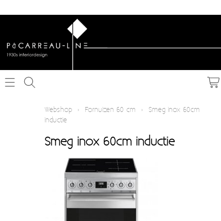
Home
Webshop
›
Fornuizen 60 cm
›
Smeg inox 60cm
inductie
Webshop
Smeg inox 60cm inductie
Schakelmateriaal inbouw
Info
Schakelmateriaal opbouw
Contact
Verlichting
Mijn account
Textielkabel