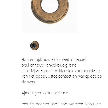
Verzendkosten
Deur- en raambeslag
Kapstokken & Haken
Blog
Bellen en belknoppen
Meubelgrepen
Voorraadbakjes
Kastinrichting
Houten opbouw afdekplaat in naturel
Badkamer
beukenhout - enkelvoudig rond
Inclusief adaptor - middenstuk voor montage
Keuken accessoires
van het opbouwstopcontact en wandplaat op
de wand
Smeg 50s klein elektro
Afvalemmers
Afmetingen: Ø 100 x 12 mm
Emaille
met de "adapter voor inbouwdozen" kan u de