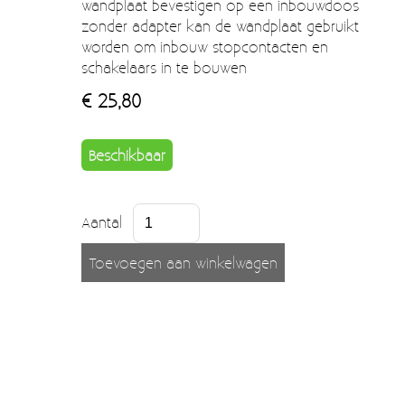
wandplaat bevestigen op een inbouwdoos
Moccamaster (De beste kop koffie sinds 1968)
zonder adapter kan de wandplaat gebruikt
Vintage
worden om inbouw stopcontacten en
schakelaars in te bouwen
SALE
€ 25,80
EINDE REEKSEN
Beschikbaar
Aantal