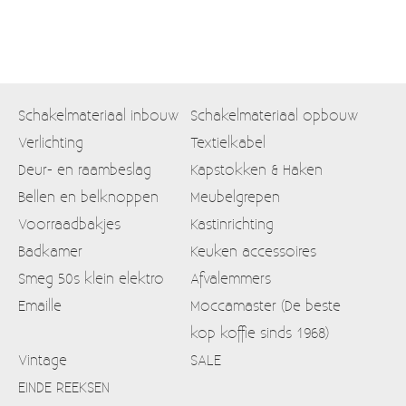
Schakelmateriaal inbouw
Schakelmateriaal opbouw
Verlichting
Textielkabel
Deur- en raambeslag
Kapstokken & Haken
Bellen en belknoppen
Meubelgrepen
Voorraadbakjes
Kastinrichting
Badkamer
Keuken accessoires
Smeg 50s klein elektro
Afvalemmers
Emaille
Moccamaster (De beste
kop koffie sinds 1968)
Vintage
SALE
EINDE REEKSEN