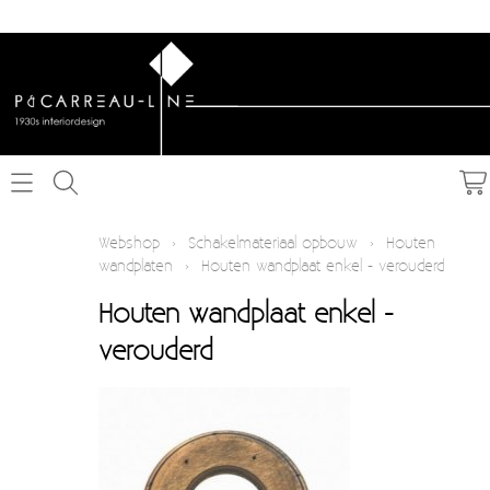
Home
Webshop
›
Schakelmateriaal opbouw
›
Houten
wandplaten
›
Houten wandplaat enkel - verouderd
Webshop
Houten wandplaat enkel -
Schakelmateriaal inbouw
Info
verouderd
Schakelmateriaal opbouw
Contact
Verlichting
Mijn account
Textielkabel