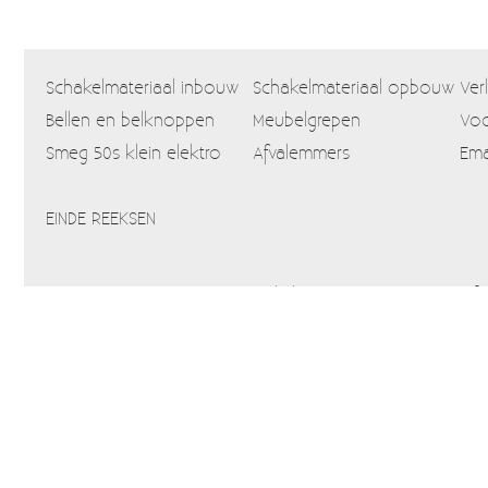
Schakelmateriaal inbouw
Schakelmateriaal opbouw
Ver
Bellen en belknoppen
Meubelgrepen
Voo
Smeg 50s klein elektro
Afvalemmers
Ema
EINDE REEKSEN
Home
Webshop
Info
Blog