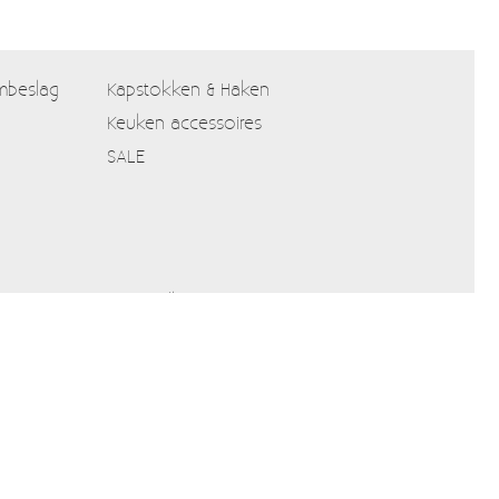
mbeslag
Kapstokken & Haken
Keuken accessoires
SALE
Verzendkosten
Alle prijzen zijn Inclusief 21% BTW
Algemene voorwaarden