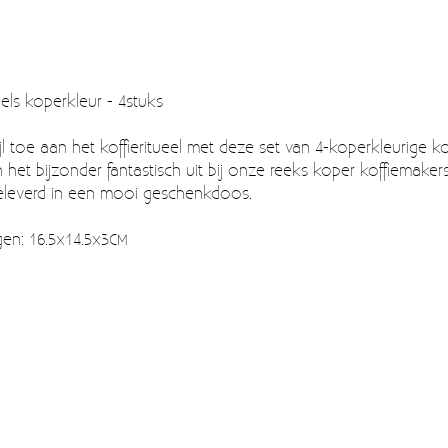
pels koperkleur - 4stuks
jl toe aan het koffieritueel met deze set van 4-koperkleurige ko
in het bijzonder fantastisch uit bij onze reeks koper koffiemak
eleverd in een mooi geschenkdoos.
gen: 16.5x14.5x3CM