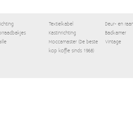
lichting
Textielkabel
Deur- en raa
rraadbakjes
Kastinrichting
Badkamer
ille
Moccamaster (De beste
Vintage
kop koffie sinds 1968)
Contact
Mijn account