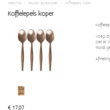
Webshop
›
Keuken accessoires
›
Koffielepels koper
Koffielepels koper
Koffiele
Voeg sti
ziet er 
Wordt g
Afmetin
€ 17,07