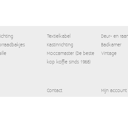
lichting
Textielkabel
Deur- en raa
rraadbakjes
Kastinrichting
Badkamer
ille
Moccamaster (De beste
Vintage
kop koffie sinds 1968)
Contact
Mijn account