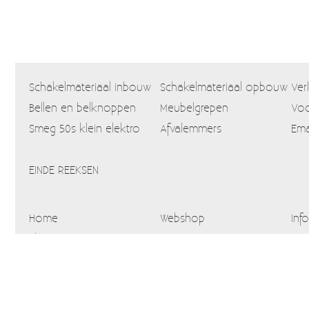
Schakelmateriaal inbouw
Schakelmateriaal opbouw
Ver
Bellen en belknoppen
Meubelgrepen
Voo
Smeg 50s klein elektro
Afvalemmers
Ema
EINDE REEKSEN
Home
Webshop
Info
Blog