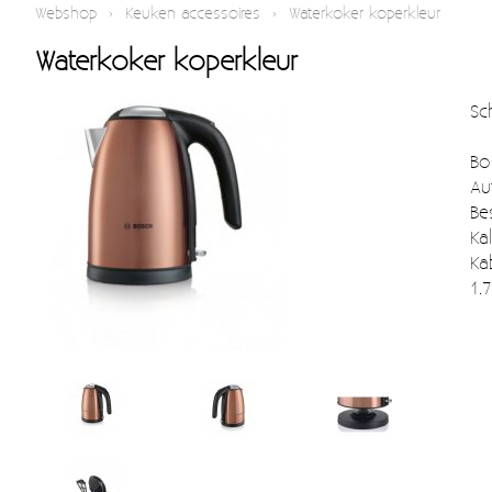
Webshop
›
Keuken accessoires
›
Waterkoker koperkleur
Waterkoker koperkleur
Sc
Bo
Au
Be
Kal
Ka
1.7