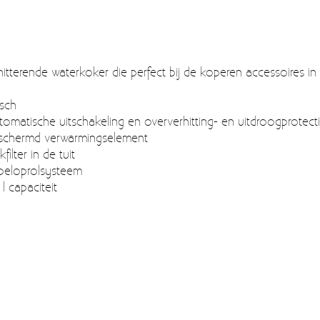
hitterende waterkoker die perfect bij de koperen accessoires i
sch
tomatische uitschakeling en oververhitting- en uitdroogprotect
schermd verwarmingselement
kfilter in de tuit
beloprolsysteem
 l capaciteit