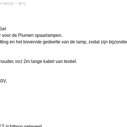
ndelset + lamp
 Set
r voor de Plumen spaarlampen.
tting en het bovenste gedeelte van de lamp, zodat zijn bijzonde
ouder, incl 2m lange kabel van textiel.
30V.
T lichtbron geleverd.