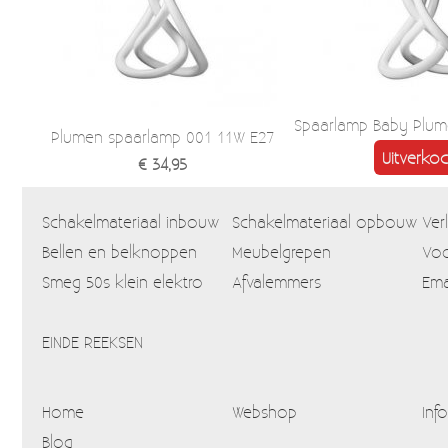
Spaarlamp Baby Plum
Plumen spaarlamp 001 11W E27
Uitverkoc
€ 34,95
Schakelmateriaal inbouw
Schakelmateriaal opbouw
Ver
Bellen en belknoppen
Meubelgrepen
Voo
Smeg 50s klein elektro
Afvalemmers
Ema
EINDE REEKSEN
Home
Webshop
Info
Blog