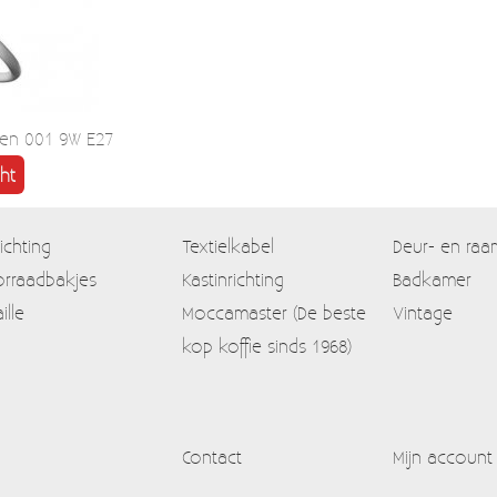
en 001 9W E27
ht
lichting
Textielkabel
Deur- en raa
rraadbakjes
Kastinrichting
Badkamer
ille
Moccamaster (De beste
Vintage
kop koffie sinds 1968)
Contact
Mijn account