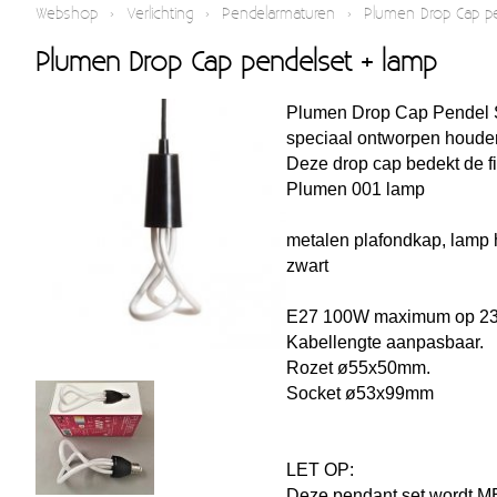
Webshop
›
Verlichting
›
Pendelarmaturen
›
Plumen Drop Cap pe
Plumen Drop Cap pendelset + lamp
Plumen Drop Cap Pendel
speciaal ontworpen houde
Deze drop cap bedekt de fi
Plumen 001 lamp
metalen plafondkap, lamp h
zwart
E27 100W maximum op 2
Kabellengte aanpasbaar.
Rozet ø55x50mm.
Socket ø53x99mm
LET OP:
Deze pendant set wordt ME