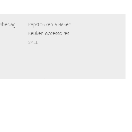
mbeslag
Kapstokken & Haken
Keuken accessoires
SALE
Verzendkosten
Alle prijzen zijn Inclusief 21% BTW
Algemene voorwaarden