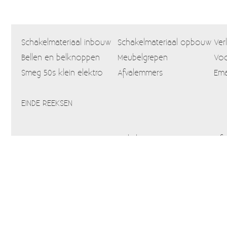
Schakelmateriaal inbouw
Schakelmateriaal opbouw
Ver
Bellen en belknoppen
Meubelgrepen
Voo
Smeg 50s klein elektro
Afvalemmers
Ema
EINDE REEKSEN
Home
Webshop
Info
Blog