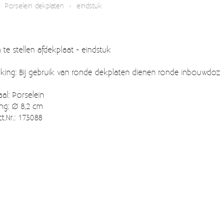
›
Porselein dekplaten
›
eindstuk
te stellen afdekplaat - eindstuk
ing: Bij gebruik van ronde dekplaten dienen ronde inbouwdoz
aal: Porselein
ng: Ø 8,2 cm
t.Nr.: 173088