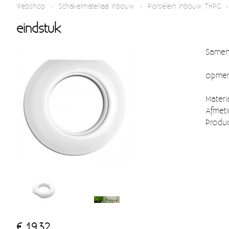
Webshop
›
Schakelmateriaal inbouw
›
Porselein inbouw THPG
eindstuk
Samen 
opmerk
Materi
Afmeti
Produc
€ 19,32