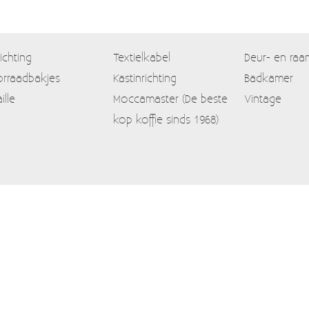
lichting
Textielkabel
Deur- en raa
rraadbakjes
Kastinrichting
Badkamer
ille
Moccamaster (De beste
Vintage
kop koffie sinds 1968)
Contact
Mijn account