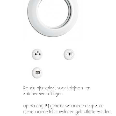
Verzendkosten
Deur- en raambeslag
Kapstokken & Haken
Blog
Bellen en belknoppen
Meubelgrepen
Voorraadbakjes
Kastinrichting
Badkamer
Keuken accessoires
Ronde afdekplaat voor telefoon- en
Smeg 50s klein elektro
antenneaansluitingen
Afvalemmers
opmerking: Bij gebruik van ronde dekplaten
Emaille
dienen ronde inbouwdozen gebruikt te worden.