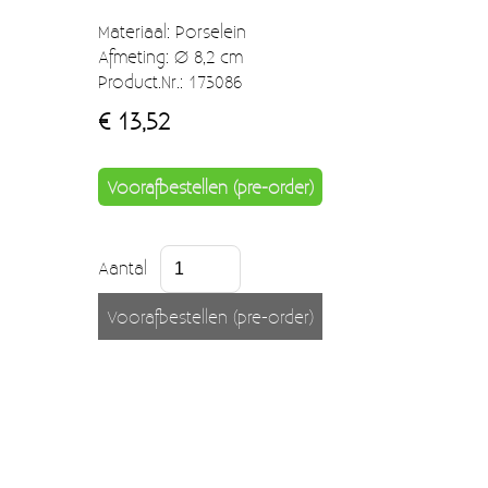
Moccamaster (De beste kop koffie sinds 1968)
Materiaal: Porselein
Vintage
Afmeting: Ø 8,2 cm
Product.Nr.: 173086
SALE
€ 13,52
EINDE REEKSEN
Voorafbestellen (pre-order)
Aantal