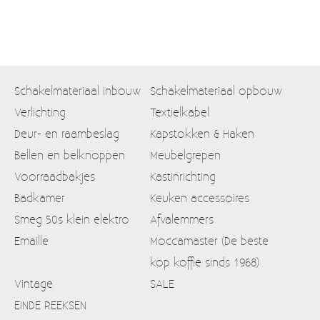
Schakelmateriaal inbouw
Schakelmateriaal opbouw
Verlichting
Textielkabel
Deur- en raambeslag
Kapstokken & Haken
Bellen en belknoppen
Meubelgrepen
Voorraadbakjes
Kastinrichting
Badkamer
Keuken accessoires
Smeg 50s klein elektro
Afvalemmers
Emaille
Moccamaster (De beste
kop koffie sinds 1968)
Vintage
SALE
EINDE REEKSEN