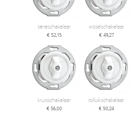
Verzendkosten
Deur- en raambeslag
Kapstokken & Haken
Blog
serieschakelaar
wisselschakelaar
Bellen en belknoppen
€ 52,15
€ 49,27
Meubelgrepen
Voorraadbakjes
Kastinrichting
Badkamer
Keuken accessoires
kruisschakelaar
rolluikschakelaar
Smeg 50s klein elektro
€ 56,00
€ 50,24
Afvalemmers
Emaille