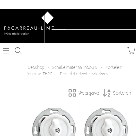
Home
Webshop
›
Schakelmateriaal inbouw
›
Porselein
inbouw THPG
›
Porselein draaischakelaars
Webshop
Weergave
Sorteren
Schakelmateriaal inbouw
Info
Schakelmateriaal opbouw
Contact
Verlichting
Mijn account
Textielkabel