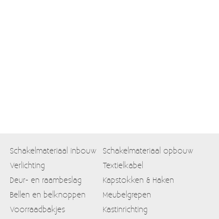
Moccamaster (De beste kop koffie sinds 1968)
Vintage
SALE
EINDE REEKSEN
Schakelmateriaal inbouw
Schakelmateriaal opbouw
Verlichting
Textielkabel
Deur- en raambeslag
Kapstokken & Haken
Bellen en belknoppen
Meubelgrepen
Voorraadbakjes
Kastinrichting