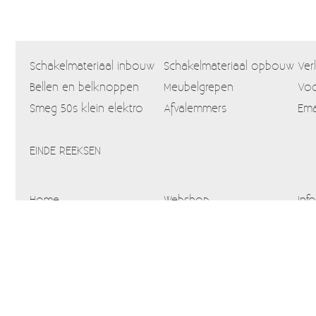
Schakelmateriaal inbouw
Schakelmateriaal opbouw
Ver
Bellen en belknoppen
Meubelgrepen
Voo
Smeg 50s klein elektro
Afvalemmers
Ema
EINDE REEKSEN
Home
Webshop
Info
Blog