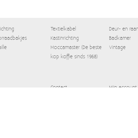
lichting
Textielkabel
Deur- en raa
rraadbakjes
Kastinrichting
Badkamer
ille
Moccamaster (De beste
Vintage
kop koffie sinds 1968)
Contact
Mijn account