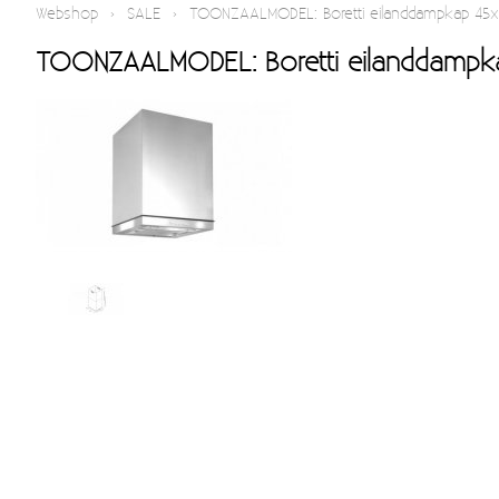
Webshop
›
SALE
›
TOONZAALMODEL: Boretti eilanddampkap 45
TOONZAALMODEL: Boretti eilanddampk