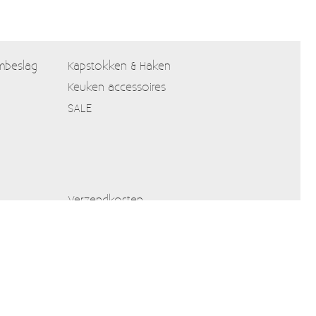
mbeslag
Kapstokken & Haken
Keuken accessoires
SALE
Verzendkosten