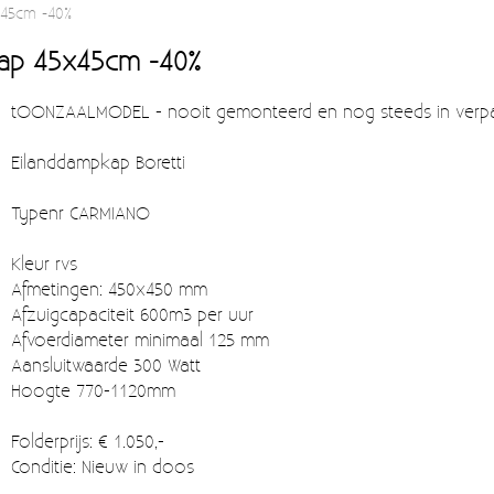
x45cm -40%
ap 45x45cm -40%
tOONZAALMODEL - nooit gemonteerd en nog steeds in verp
Eilanddampkap Boretti
Typenr CARMIANO
Kleur rvs
Afmetingen: 450x450 mm
Afzuigcapaciteit 600m3 per uur
Afvoerdiameter minimaal 125 mm
Aansluitwaarde 300 Watt
Hoogte 770-1120mm
Folderprijs: € 1.050,-
Conditie: Nieuw in doos