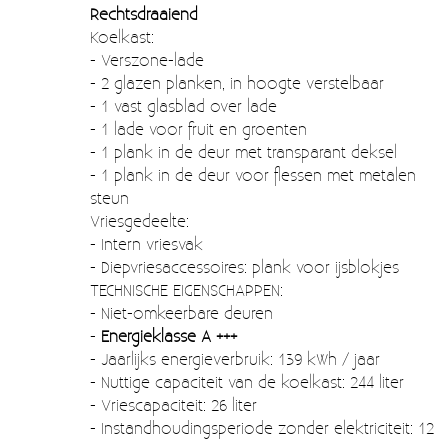
Moccamaster (De beste kop koffie sinds 1968)
Rechtsdraaiend
Koelkast:
Vintage
- Verszone-lade
- 2 glazen planken, in hoogte verstelbaar
SALE
- 1 vast glasblad over lade
- 1 lade voor fruit en groenten
EINDE REEKSEN
- 1 plank in de deur met transparant deksel
- 1 plank in de deur voor flessen met metalen
steun
Vriesgedeelte:
- Intern vriesvak
- Diepvriesaccessoires: plank voor ijsblokjes
TECHNISCHE EIGENSCHAPPEN:
- Niet-omkeerbare deuren
-
Energieklasse A +++
- Jaarlijks energieverbruik: 139 kWh / jaar
- Nuttige capaciteit van de koelkast: 244 liter
- Vriescapaciteit: 26 liter
- Instandhoudingsperiode zonder elektriciteit: 12