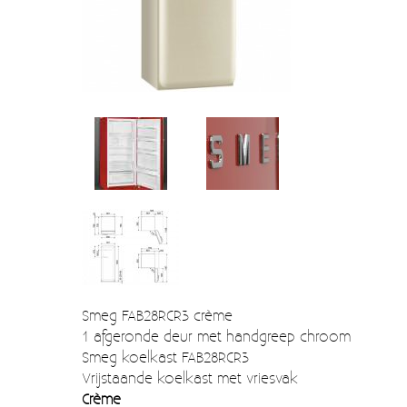
Verzendkosten
Deur- en raambeslag
Kapstokken & Haken
Blog
Bellen en belknoppen
Meubelgrepen
Voorraadbakjes
Kastinrichting
Badkamer
Keuken accessoires
Smeg 50s klein elektro
Smeg FAB28RCR3 crème
1 afgeronde deur met handgreep chroom
Afvalemmers
Smeg koelkast FAB28RCR3
Vrijstaande koelkast met vriesvak
Emaille
Crème