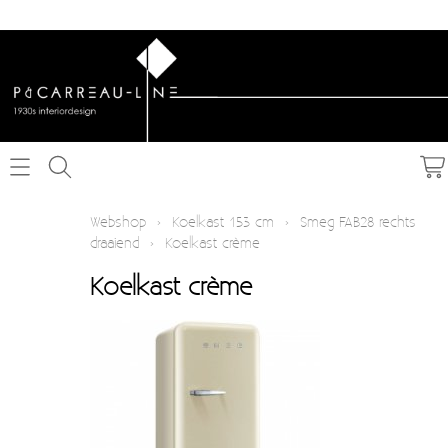
Home
Webshop
›
Koelkast 153 cm
›
Smeg FAB28 rechts
draaiend
›
Koelkast crème
Webshop
Koelkast crème
Schakelmateriaal inbouw
Info
Schakelmateriaal opbouw
Contact
Verlichting
Mijn account
Textielkabel