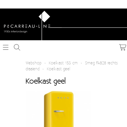
Home
Webshop
›
Koelkast 153 cm
›
Smeg FAB28 rechts
draaiend
›
Koelkast geel
Webshop
Koelkast geel
Schakelmateriaal inbouw
Info
Schakelmateriaal opbouw
Contact
Verlichting
Mijn account
Textielkabel