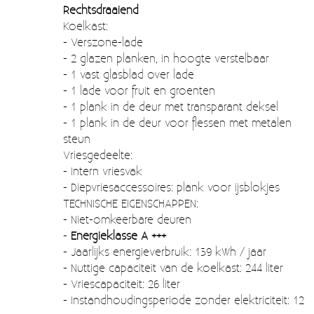
Moccamaster (De beste kop koffie sinds 1968)
Rechtsdraaiend
Koelkast:
Vintage
- Verszone-lade
- 2 glazen planken, in hoogte verstelbaar
SALE
- 1 vast glasblad over lade
- 1 lade voor fruit en groenten
EINDE REEKSEN
- 1 plank in de deur met transparant deksel
- 1 plank in de deur voor flessen met metalen
steun
Vriesgedeelte:
- Intern vriesvak
- Diepvriesaccessoires: plank voor ijsblokjes
TECHNISCHE EIGENSCHAPPEN:
- Niet-omkeerbare deuren
-
Energieklasse A +++
- Jaarlijks energieverbruik: 139 kWh / jaar
- Nuttige capaciteit van de koelkast: 244 liter
- Vriescapaciteit: 26 liter
- Instandhoudingsperiode zonder elektriciteit: 12