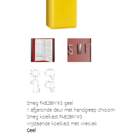
Verzendkosten
Deur- en raambeslag
Kapstokken & Haken
Blog
Bellen en belknoppen
Meubelgrepen
Voorraadbakjes
Kastinrichting
Badkamer
Keuken accessoires
Smeg 50s klein elektro
Smeg FAB28RYW3 geel
1 afgeronde deur met handgreep chroom
Afvalemmers
Smeg koelkast FAB28RYW3
Vrijstaande koelkast met vriesvak
Emaille
Geel