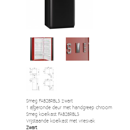
Verzendkosten
Deur- en raambeslag
Kapstokken & Haken
Blog
Bellen en belknoppen
Meubelgrepen
Voorraadbakjes
Kastinrichting
Badkamer
Keuken accessoires
Smeg 50s klein elektro
Smeg FAB28RBL3 zwart
1 afgeronde deur met handgreep chroom
Afvalemmers
Smeg koelkast FAB28RBL3
Vrijstaande koelkast met vriesvak
Emaille
Zwart