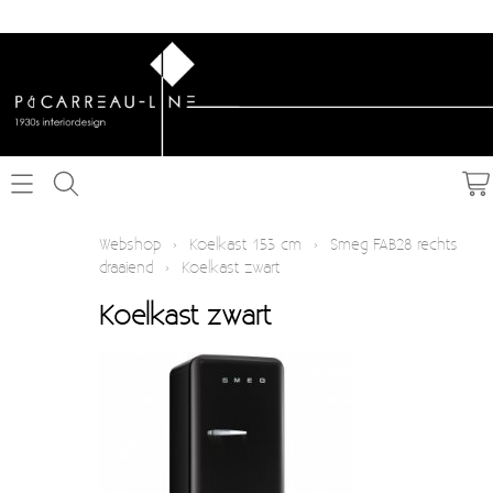
Home
Webshop
›
Koelkast 153 cm
›
Smeg FAB28 rechts
draaiend
›
Koelkast zwart
Webshop
Koelkast zwart
Schakelmateriaal inbouw
Info
Schakelmateriaal opbouw
Contact
Verlichting
Mijn account
Textielkabel