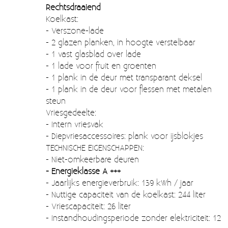
Moccamaster (De beste kop koffie sinds 1968)
Rechtsdraaiend
Koelkast:
Vintage
- Verszone-lade
- 2 glazen planken, in hoogte verstelbaar
SALE
- 1 vast glasblad over lade
- 1 lade voor fruit en groenten
EINDE REEKSEN
- 1 plank in de deur met transparant deksel
- 1 plank in de deur voor flessen met metalen
steun
Vriesgedeelte:
- Intern vriesvak
- Diepvriesaccessoires: plank voor ijsblokjes
TECHNISCHE EIGENSCHAPPEN:
- Niet-omkeerbare deuren
- Energieklasse A +++
- Jaarlijks energieverbruik: 139 kWh / jaar
- Nuttige capaciteit van de koelkast: 244 liter
- Vriescapaciteit: 26 liter
- Instandhoudingsperiode zonder elektriciteit: 12