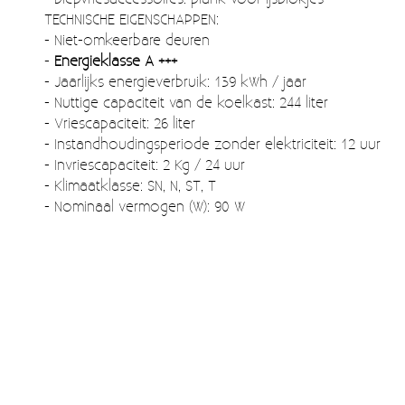
TECHNISCHE EIGENSCHAPPEN:
- Niet-omkeerbare deuren
-
Energieklasse A +++
- Jaarlijks energieverbruik: 139 kWh / jaar
- Nuttige capaciteit van de koelkast: 244 liter
- Vriescapaciteit: 26 liter
- Instandhoudingsperiode zonder elektriciteit: 12 uur
- Invriescapaciteit: 2 Kg / 24 uur
- Klimaatklasse: SN, N, ST, T
- Nominaal vermogen (W): 90 W