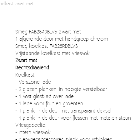
oelkast zwart mat
Smeg FAB28RDBLV3 zwart mat
1 afgeronde deur met handgreep chroom
Smeg koelkast FAB28RDBLV3
Vrijstaande koelkast met vriesvak
Zwart mat
Rechtsdraaiend
Koelkast:
- Verszone-lade
- 2 glazen planken, in hoogte verstelbaar
- 1 vast glasblad over lade
- 1 lade voor fruit en groenten
- 1 plank in de deur met transparant deksel
- 1 plank in de deur voor flessen met metalen steun
Vriesgedeelte:
- Intern vriesvak
- Diepvriesaccessoires: plank voor ijsblokjes