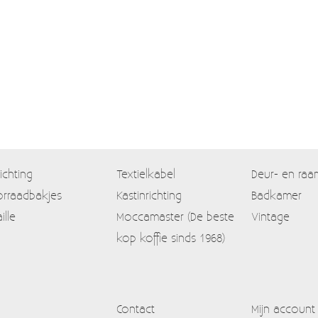
lichting
Textielkabel
Deur- en raa
rraadbakjes
Kastinrichting
Badkamer
ille
Moccamaster (De beste
Vintage
kop koffie sinds 1968)
Contact
Mijn account