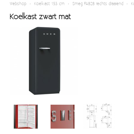
Webshop
›
Koelkast 153 cm
›
Smeg FAB28 rechts draaiend
›
K
Koelkast zwart mat