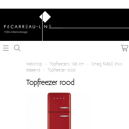
Home
Webshop
›
Topfreezers 168 cm
›
Smeg FAB30 links
draaiend
›
Topfreezer rood
Webshop
Topfreezer rood
Schakelmateriaal inbouw
Info
Schakelmateriaal opbouw
Contact
Verlichting
Mijn account
Textielkabel