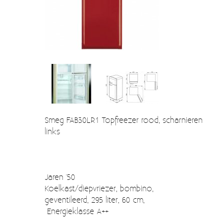
Verzendkosten
Deur- en raambeslag
Kapstokken & Haken
Blog
Bellen en belknoppen
Meubelgrepen
Voorraadbakjes
Kastinrichting
Smeg FAB30LR1 Topfreezer rood, scharnieren
Badkamer
links
Keuken accessoires
Smeg 50s klein elektro
Jaren '50
Afvalemmers
Koelkast/diepvriezer, bombino,
geventileerd, 295 liter, 60 cm,
Emaille
Energieklasse A++