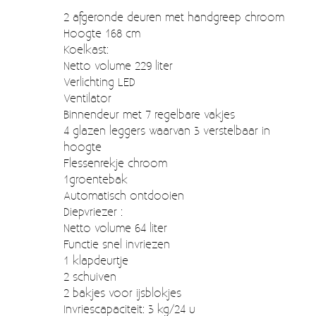
Moccamaster (De beste kop koffie sinds 1968)
2 afgeronde deuren met handgreep chroom
Hoogte 168 cm
Vintage
Koelkast:
SALE
Netto volume 229 liter
Verlichting LED
EINDE REEKSEN
Ventilator
Binnendeur met 7 regelbare vakjes
4 glazen leggers waarvan 3 verstelbaar in
hoogte
Flessenrekje chroom
1groentebak
Automatisch ontdooien
Diepvriezer :
Netto volume 64 liter
Functie snel invriezen
1 klapdeurtje
2 schuiven
2 bakjes voor ijsblokjes
Invriescapaciteit: 3 kg/24 u