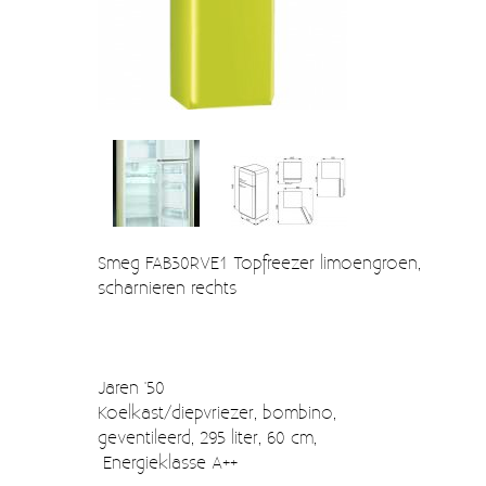
Verzendkosten
Deur- en raambeslag
Kapstokken & Haken
Blog
Bellen en belknoppen
Meubelgrepen
Voorraadbakjes
Kastinrichting
Smeg FAB30RVE1 Topfreezer limoengroen,
Badkamer
scharnieren rechts
Keuken accessoires
Smeg 50s klein elektro
Jaren '50
Afvalemmers
Koelkast/diepvriezer, bombino,
geventileerd, 295 liter, 60 cm,
Emaille
Energieklasse A++