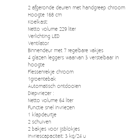
Moccamaster (De beste kop koffie sinds 1968)
2 afgeronde deuren met handgreep chroom
Hoogte 168 cm
Vintage
Koelkast:
SALE
Netto volume 229 liter
Verlichting LED
EINDE REEKSEN
Ventilator
Binnendeur met 7 regelbare vakjes
4 glazen leggers waarvan 3 verstelbaar in
hoogte
Flessenrekje chroom
1groentebak
Automatisch ontdooien
Diepvriezer :
Netto volume 64 liter
Functie snel invriezen
1 klapdeurtje
2 schuiven
2 bakjes voor ijsblokjes
Invriescapaciteit: 3 kg/24 u