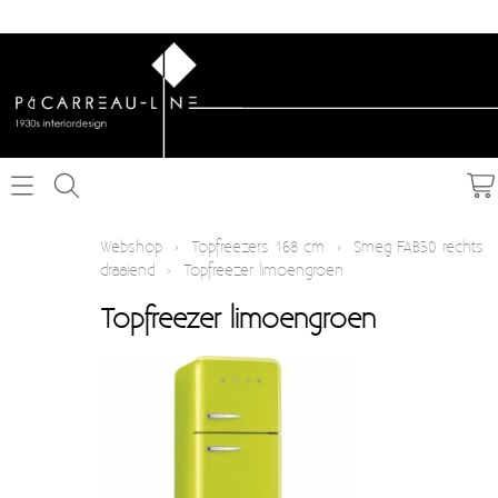
Home
Webshop
›
Topfreezers 168 cm
›
Smeg FAB30 rechts
draaiend
›
Topfreezer limoengroen
Webshop
Topfreezer limoengroen
Schakelmateriaal inbouw
Info
Schakelmateriaal opbouw
Contact
Verlichting
Mijn account
Textielkabel