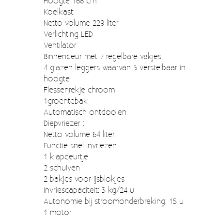
Hoogte 168 cm
Moccamaster (De beste kop koffie sinds 1968)
Koelkast:
Netto volume 229 liter
Vintage
Verlichting LED
SALE
Ventilator
Binnendeur met 7 regelbare vakjes
EINDE REEKSEN
4 glazen leggers waarvan 3 verstelbaar in
hoogte
Flessenrekje chroom
1groentebak
Automatisch ontdooien
Diepvriezer :
Netto volume 64 liter
Functie snel invriezen
1 klapdeurtje
2 schuiven
2 bakjes voor ijsblokjes
Invriescapaciteit: 3 kg/24 u
Autonomie bij stroomonderbreking: 15 u
1 motor