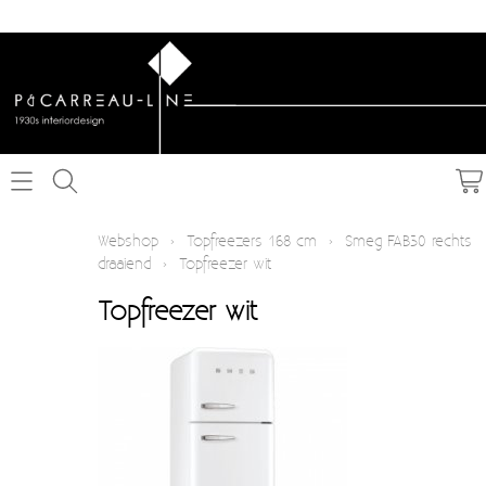
Home
Webshop
›
Topfreezers 168 cm
›
Smeg FAB30 rechts
draaiend
›
Topfreezer wit
Webshop
Topfreezer wit
Schakelmateriaal inbouw
Info
Schakelmateriaal opbouw
Contact
Verlichting
Mijn account
Textielkabel