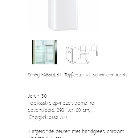
Verzendkosten
Deur- en raambeslag
Kapstokken & Haken
Blog
Bellen en belknoppen
Meubelgrepen
Voorraadbakjes
Kastinrichting
Smeg FAB30LB1
Topfreezer wit, scharnieren rechts
Badkamer
Keuken accessoires
Jaren '50
Koelkast/diepvriezer, bombino,
Smeg 50s klein elektro
geventileerd, 295 liter, 60 cm,
Afvalemmers
Energieklasse A++
Emaille
2 afgeronde deuren met handgreep chroom