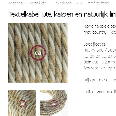
Webshop
›
Textielkabel
›
Textielkabel 3 x 0,75 mm² gedraaid
›
Textielkabel jute, katoen en natuurlijk 
Rond flexibele tex
mat country - kl
Specificaties
H03VV 300 / 300V 
CEI 20-20 CEI 20-
Diameter: 6,2 mm 
Bespaar niet op d
prijs per meter -
indien samenstell