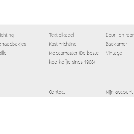
lichting
Textielkabel
Deur- en raa
rraadbakjes
Kastinrichting
Badkamer
ille
Moccamaster (De beste
Vintage
kop koffie sinds 1968)
Contact
Mijn account