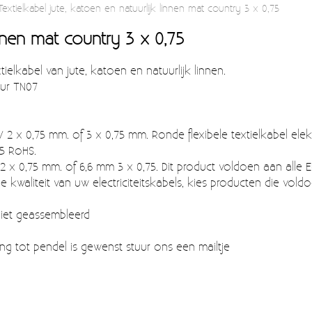
Textielkabel jute, katoen en natuurlijk linnen mat country 3 x 0,75
linnen mat country 3 x 0,75
tielkabel van jute, katoen en natuurlijk linnen.
eur TN07
2 x 0,75 mm. of 3 x 0,75 mm. Ronde flexibele textielkabel elekt
35 RoHS.
2 x 0,75 mm. of 6,6 mm 3 x 0,75. Dit product voldoen aan alle E
e kwaliteit van uw electriciteitskabels, kies producten die vold
 niet geassembleerd
ing tot pendel is gewenst stuur ons een mailtje