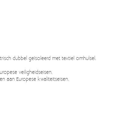
risch dubbel geïsoleerd met textiel omhulsel.
uropese veiligheidseisen.
oen aan Europese kwaliteitseisen.