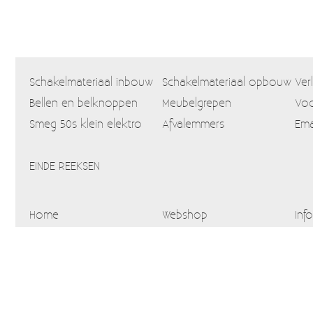
Schakelmateriaal inbouw
Schakelmateriaal opbouw
Ver
Bellen en belknoppen
Meubelgrepen
Voo
Smeg 50s klein elektro
Afvalemmers
Ema
EINDE REEKSEN
Home
Webshop
Info
Blog