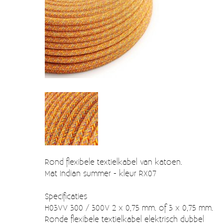
Verzendkosten
Deur- en raambeslag
Kapstokken & Haken
Blog
Bellen en belknoppen
Meubelgrepen
Voorraadbakjes
Kastinrichting
Badkamer
Keuken accessoires
Rond flexibele textielkabel van katoen.
Smeg 50s klein elektro
Mat Indian summer - kleur RX07
Afvalemmers
Specificaties
H03VV 300 / 300V 2 x 0,75 mm. of 3 x 0,75 mm.
Emaille
Ronde flexibele textielkabel elektrisch dubbel