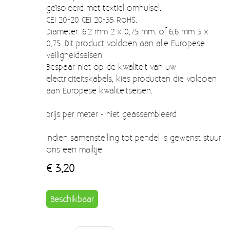
Moccamaster (De beste kop koffie sinds 1968)
geïsoleerd met textiel omhulsel.
CEI 20-20 CEI 20-35 RoHS.
Vintage
Diameter: 6,2 mm 2 x 0,75 mm. of 6,6 mm 3 x
0,75. Dit product voldoen aan alle Europese
SALE
veiligheidseisen.
Bespaar niet op de kwaliteit van uw
EINDE REEKSEN
electriciteitskabels, kies producten die voldoen
aan Europese kwaliteitseisen.
prijs per meter - niet geassembleerd
indien samenstelling tot pendel is gewenst stuur
ons een mailtje
€ 3,20
Beschikbaar