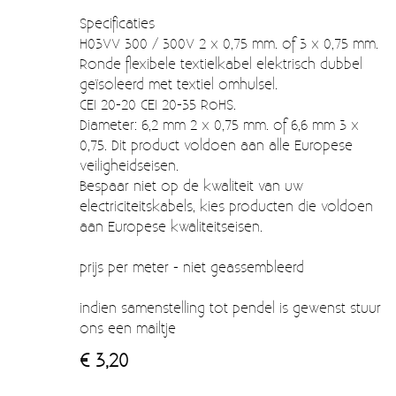
Moccamaster (De beste kop koffie sinds 1968)
Specificaties
H03VV 300 / 300V 2 x 0,75 mm. of 3 x 0,75 mm.
Vintage
Ronde flexibele textielkabel elektrisch dubbel
SALE
geïsoleerd met textiel omhulsel.
CEI 20-20 CEI 20-35 RoHS.
EINDE REEKSEN
Diameter: 6,2 mm 2 x 0,75 mm. of 6,6 mm 3 x
0,75. Dit product voldoen aan alle Europese
veiligheidseisen.
Bespaar niet op de kwaliteit van uw
electriciteitskabels, kies producten die voldoen
aan Europese kwaliteitseisen.
prijs per meter - niet geassembleerd
indien samenstelling tot pendel is gewenst stuur
ons een mailtje
€ 3,20