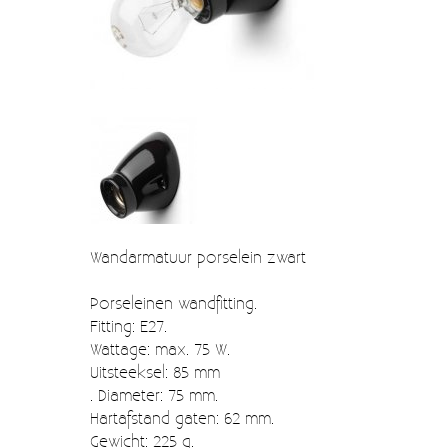
Verzendkosten
Deur- en raambeslag
Kapstokken & Haken
Blog
Bellen en belknoppen
Meubelgrepen
Voorraadbakjes
Kastinrichting
Wandarmatuur porselein zwart
Badkamer
Keuken accessoires
Porseleinen wandfitting.
Fitting: E27.
Smeg 50s klein elektro
Wattage: max. 75 W.
Uitsteeksel: 85 mm
Afvalemmers
. Diameter: 75 mm.
Hartafstand gaten: 62 mm.
Emaille
Gewicht: 225 g.