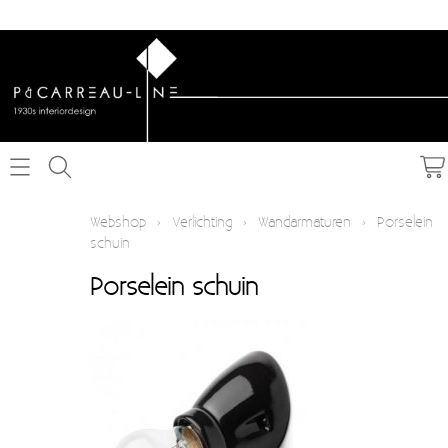
Home
Webshop
›
Verlichting
›
Wandarmaturen
›
Porselein
schuin
Webshop
Porselein schuin
Schakelmateriaal inbouw
Info
Schakelmateriaal opbouw
Contact
Verlichting
Mijn account
Textielkabel