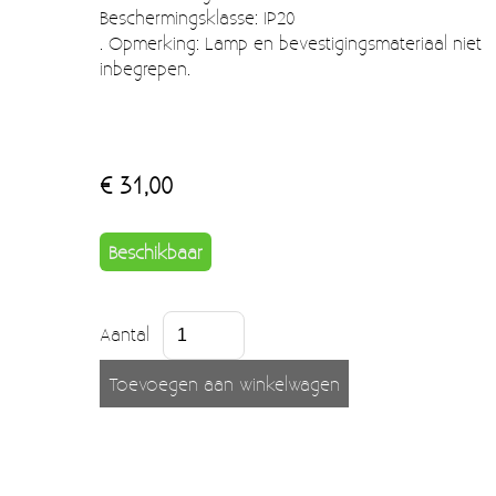
Moccamaster (De beste kop koffie sinds 1968)
Beschermingsklasse: IP20
. Opmerking: Lamp en bevestigingsmateriaal niet
Vintage
inbegrepen.
SALE
EINDE REEKSEN
€ 31,00
Beschikbaar
Aantal