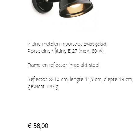
Verzendkosten
Deur- en raambeslag
Kapstokken & Haken
Blog
Bellen en belknoppen
Meubelgrepen
kleine metalen muurspot
zwart gelakt
Porseleinen fitting E 27 (max. 60 W).
Voorraadbakjes
Frame en reflector in gelakt staal
Kastinrichting
Reflector Ø 10 cm, lengte 11,5 cm, diepte 19 cm,
Badkamer
gewicht 370 g
Keuken accessoires
Smeg 50s klein elektro
Afvalemmers
€ 38,00
Emaille