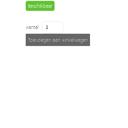
Moccamaster (De beste kop koffie sinds 1968)
Beschikbaar
Vintage
SALE
Aantal
EINDE REEKSEN