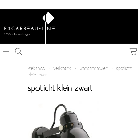
Home
Webshop
›
Verlichting
›
Wandarmaturen
›
spotlicht
klein zwart
Webshop
spotlicht klein zwart
Schakelmateriaal inbouw
Info
Schakelmateriaal opbouw
Contact
Verlichting
Mijn account
Textielkabel