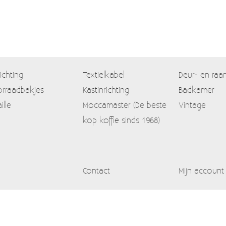
lichting
Textielkabel
Deur- en raa
rraadbakjes
Kastinrichting
Badkamer
ille
Moccamaster (De beste
Vintage
kop koffie sinds 1968)
Contact
Mijn account