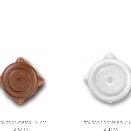
takdoos metaal 10 cm
Aftakdoos porselein 1
€ 34,12
€ 42,35