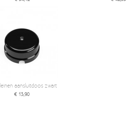
leinen aansluitdoos zwart
€ 13,90