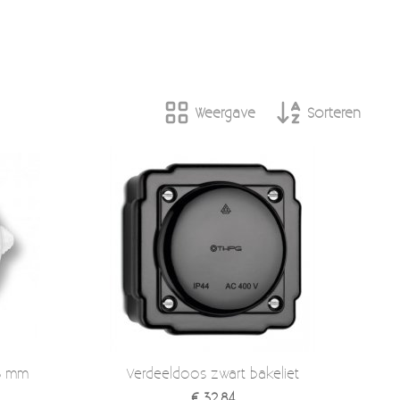
Weergave
Sorteren
18 mm
Verdeeldoos zwart bakeliet
€ 32,84