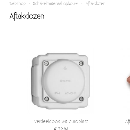
Webshop
›
Schakelmateriaal opbouw
›
Aftakdozen
Aftakdozen
Verdeeldoos wit duroplast
Af
€ 32,84