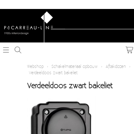
Home
Webshop
›
Schakelmateriaal opbouw
›
Aftakdozen
›
Verdeeldoos zwart bakeliet
Webshop
Verdeeldoos zwart bakeliet
Schakelmateriaal inbouw
Info
Schakelmateriaal opbouw
Contact
Verlichting
Mijn account
Textielkabel