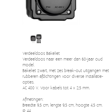
Verzendkosten
Deur- en raambeslag
Kapstokken & Haken
Blog
Bellen en belknoppen
Meubelgrepen
Voorraadbakjes
Verdeeldoos Bakeliet
Kastinrichting
Verdeeldoos naar een meer dan 60-jaar oud
model.
Badkamer
Bakeliet zwart, met zes break-out uitgangen met
Keuken accessoires
rubberen afdichtingen voor diverse installatie-
opties.
Smeg 50s klein elektro
AC 400 V. Voor kabels tot 4 x 2,5 mm.
Afvalemmers
Afmetingen:
Emaille
Breedte 9,5 cm, lengte 9,5 cm, hoogte 4,5 cm.
IP 44.