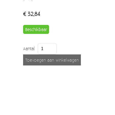
Moccamaster (De beste kop koffie sinds 1968)
€ 32,84
Vintage
SALE
Beschikbaar
EINDE REEKSEN
Aantal