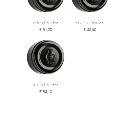
Verzendkosten
Deur- en raambeslag
Kapstokken & Haken
Blog
serieschakelaar
wisselschakelaar
Bellen en belknoppen
€ 51,20
€ 48,30
Meubelgrepen
Voorraadbakjes
Kastinrichting
Badkamer
Keuken accessoires
kruisschakelaar
Smeg 50s klein elektro
€ 54,10
Afvalemmers
Emaille