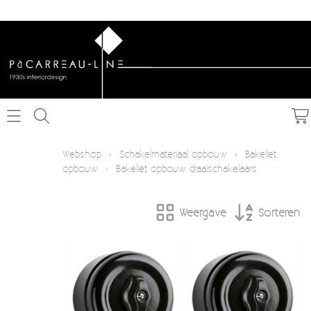
Home
Webshop
›
Schakelmateriaal opbouw
›
Bakeliet
opbouw
›
Bakeliet opbouw draaischakelaars
Webshop
Weergave
Sorteren
Schakelmateriaal inbouw
Info
Schakelmateriaal opbouw
Contact
Verlichting
Mijn account
Textielkabel