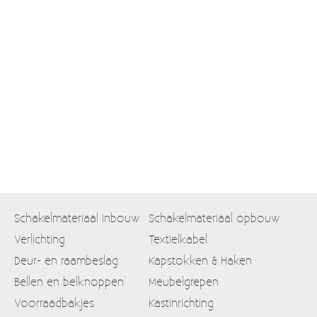
Moccamaster (De beste kop koffie sinds 1968)
Vintage
SALE
EINDE REEKSEN
Schakelmateriaal inbouw
Schakelmateriaal opbouw
Verlichting
Textielkabel
Deur- en raambeslag
Kapstokken & Haken
Bellen en belknoppen
Meubelgrepen
Voorraadbakjes
Kastinrichting