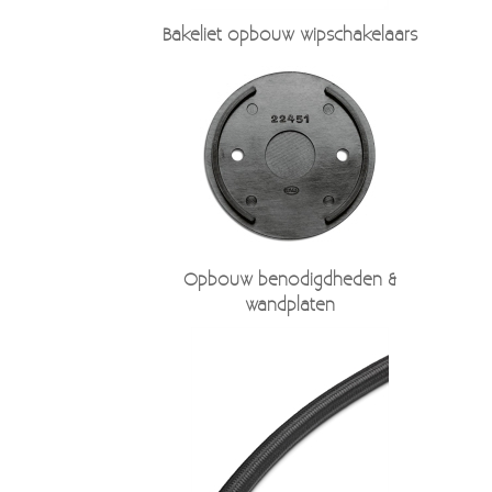
Moccamaster (De beste kop koffie sinds 1968)
Bakeliet opbouw wipschakelaars
Vintage
SALE
EINDE REEKSEN
Opbouw benodigdheden &
wandplaten