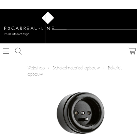
Home
Webshop
›
Schakelmateriaal opbouw
›
Bakeliet
opbouw
Webshop
Schakelmateriaal inbouw
Info
Schakelmateriaal opbouw
Contact
Verlichting
Mijn account
Textielkabel