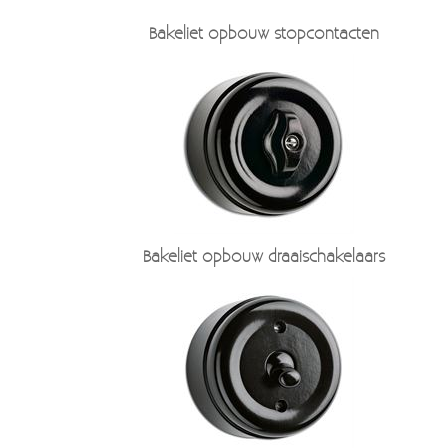
Verzendkosten
Deur- en raambeslag
Bakeliet opbouw stopcontacten
Kapstokken & Haken
Blog
Bellen en belknoppen
Meubelgrepen
Voorraadbakjes
Kastinrichting
Bakeliet opbouw draaischakelaars
Badkamer
Keuken accessoires
Smeg 50s klein elektro
Afvalemmers
Emaille