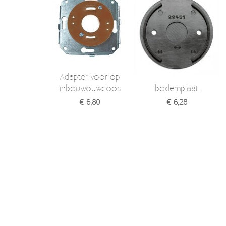
Moccamaster (De beste kop koffie sinds 1968)
Vintage
SALE
EINDE REEKSEN
Adapter voor op
inbouwouwdoos
bodemplaat
€ 6,80
€ 6,28