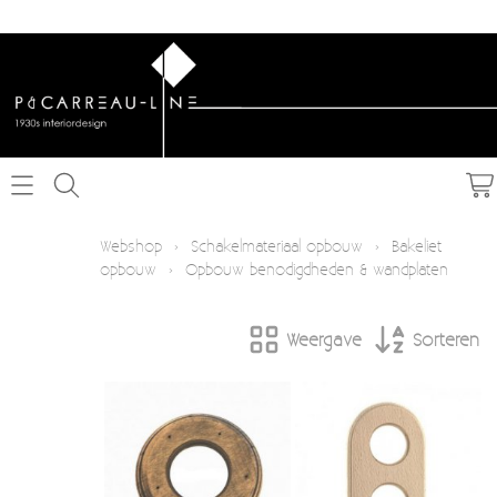
Home
Webshop
›
Schakelmateriaal opbouw
›
Bakeliet
opbouw
›
Opbouw benodigdheden & wandplaten
Webshop
Weergave
Sorteren
Schakelmateriaal inbouw
Info
Schakelmateriaal opbouw
Contact
Verlichting
Mijn account
Textielkabel