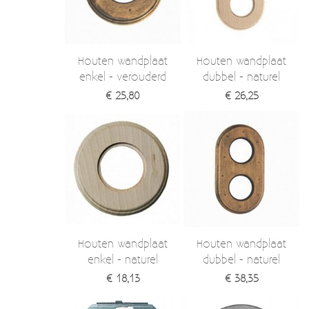
Verzendkosten
Deur- en raambeslag
Kapstokken & Haken
Blog
Houten wandplaat
Houten wandplaat
Bellen en belknoppen
enkel - verouderd
dubbel - naturel
€ 25,80
€ 26,25
Meubelgrepen
Voorraadbakjes
Kastinrichting
Badkamer
Keuken accessoires
Smeg 50s klein elektro
Houten wandplaat
Houten wandplaat
enkel - naturel
dubbel - naturel
Afvalemmers
€ 18,13
€ 38,35
Emaille