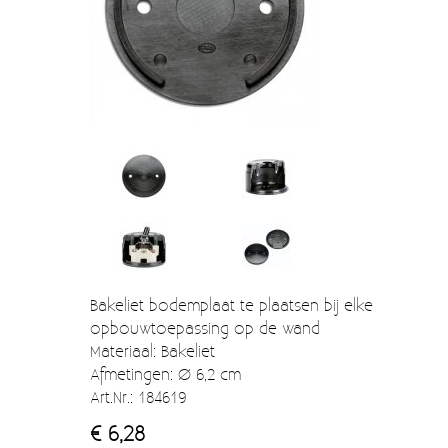
Verzendkosten
Deur- en raambeslag
Kapstokken & Haken
Blog
Bellen en belknoppen
Meubelgrepen
Voorraadbakjes
Kastinrichting
Badkamer
Keuken accessoires
Bakeliet bodemplaat te plaatsen bij elke
opbouwtoepassing op de wand
Smeg 50s klein elektro
Materiaal: Bakeliet
Afmetingen: Ø 6,2 cm
Afvalemmers
Art.Nr.: 184619
Emaille
€ 6,28