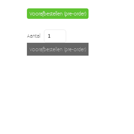
Moccamaster (De beste kop koffie sinds 1968)
Voorafbestellen (pre-order)
Vintage
SALE
Aantal
EINDE REEKSEN