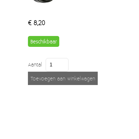
Verzendkosten
Deur- en raambeslag
Kapstokken & Haken
Blog
€ 8,20
Bellen en belknoppen
Beschikbaar
Meubelgrepen
Voorraadbakjes
Aantal
Kastinrichting
Badkamer
Keuken accessoires
Smeg 50s klein elektro
Afvalemmers
Emaille