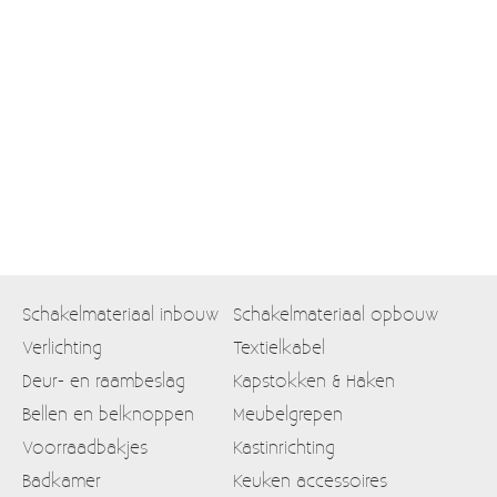
Moccamaster (De beste kop koffie sinds 1968)
Vintage
SALE
EINDE REEKSEN
Schakelmateriaal inbouw
Schakelmateriaal opbouw
Verlichting
Textielkabel
Deur- en raambeslag
Kapstokken & Haken
Bellen en belknoppen
Meubelgrepen
Voorraadbakjes
Kastinrichting
Badkamer
Keuken accessoires